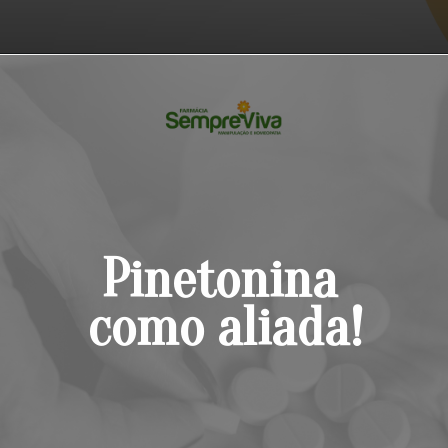
Opening
https://blog.farmaciasempreviva.com.br/desmame-natural-rivotril-pinetonina/
Pinetonina 
como aliada!