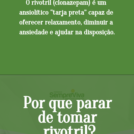
O rivotril (clonazepam) é um 
ansiolítico “tarja preta” capaz de 
oferecer relaxamento, diminuir a 
ansiedade e ajudar na disposição.
Opening
https://blog.farmaciasempreviva.com.br/desmame-natural-rivotril-pinetonina/
Por que parar 
de tomar 
rivotril?