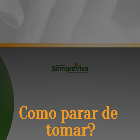
Opening
https://blog.farmaciasempreviva.com.br/desmame-natural-rivotril-pinetonina/
Como parar de 
tomar?