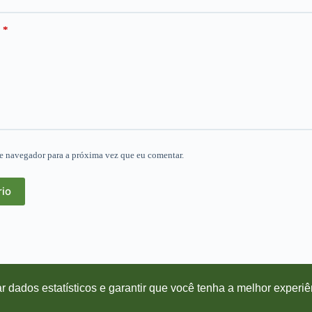
*
e navegador para a próxima vez que eu comentar.
rio
r dados estatísticos e garantir que você tenha a melhor experiê
opyright © 2026 Blog Farmácia Sempre Viva - Desenvolvido por
Agência Dko
Política de Privacidade