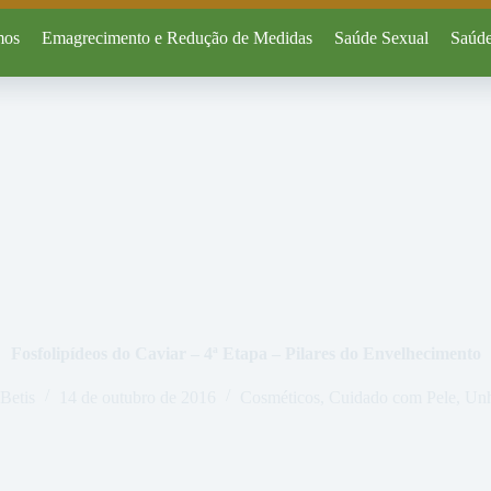
mos
Emagrecimento e Redução de Medidas
Saúde Sexual
Saúde
Fosfolipídeos do Caviar – 4ª Etapa – Pilares do Envelhecimento
 Betis
14 de outubro de 2016
Cosméticos
,
Cuidado com Pele, Unh