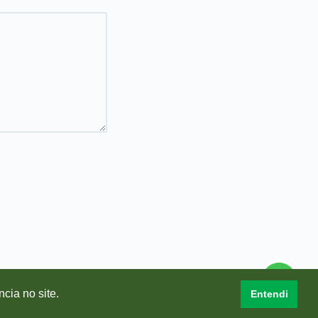
ncia no site.
Entendi
de