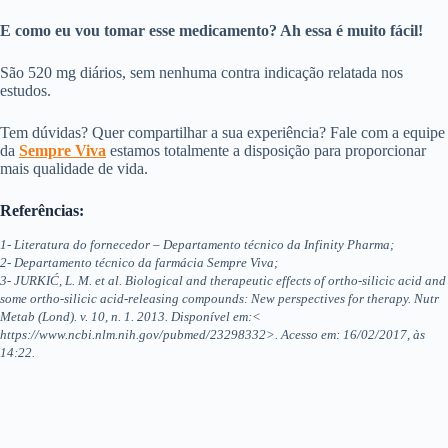
E como eu vou tomar esse medicamento? Ah essa é muito fácil!
São 520 mg diários, sem nenhuma contra indicação relatada nos
estudos.
Tem dúvidas? Quer compartilhar a sua experiência? Fale com a equipe
da
Sempre Viva
estamos totalmente a disposição para proporcionar
mais qualidade de vida.
Referências:
1- Literatura do fornecedor – Departamento técnico da Infinity Pharma;
2- Departamento técnico da farmácia Sempre Viva;
3- JURKIĆ, L. M. et al. Biological and therapeutic effects of ortho-silicic acid and
some ortho-silicic acid-releasing compounds: New perspectives for therapy. Nutr
Metab (Lond). v. 10, n. 1. 2013. Disponível em:<
https://www.ncbi.nlm.nih.gov/pubmed/23298332>. Acesso em: 16/02/2017, às
14:22.