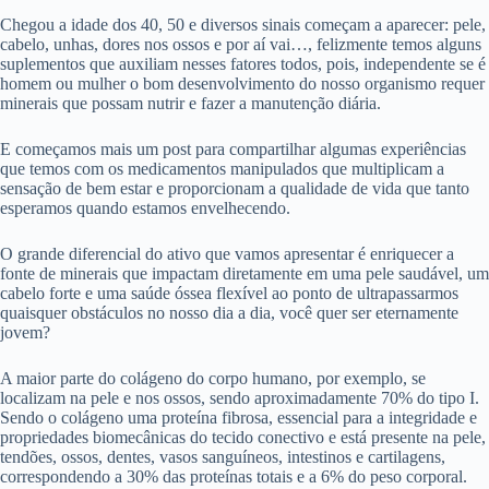
Chegou a idade dos 40, 50 e diversos sinais começam a aparecer: pele,
cabelo, unhas, dores nos ossos e por aí vai…, felizmente temos alguns
suplementos que auxiliam nesses fatores todos, pois, independente se é
homem ou mulher o bom desenvolvimento do nosso organismo requer
minerais que possam nutrir e fazer a manutenção diária.
E começamos mais um post para compartilhar algumas experiências
que temos com os medicamentos manipulados que multiplicam a
sensação de bem estar e proporcionam a qualidade de vida que tanto
esperamos quando estamos envelhecendo.
O grande diferencial do ativo que vamos apresentar é enriquecer a
fonte de minerais que impactam diretamente em uma pele saudável, um
cabelo forte e uma saúde óssea flexível ao ponto de ultrapassarmos
quaisquer obstáculos no nosso dia a dia, você quer ser eternamente
jovem?
A maior parte do colágeno do corpo humano, por exemplo, se
localizam na pele e nos ossos, sendo aproximadamente 70% do tipo I.
Sendo o colágeno uma proteína fibrosa, essencial para a integridade e
propriedades biomecânicas do tecido conectivo e está presente na pele,
tendões, ossos, dentes, vasos sanguíneos, intestinos e cartilagens,
correspondendo a 30% das proteínas totais e a 6% do peso corporal.