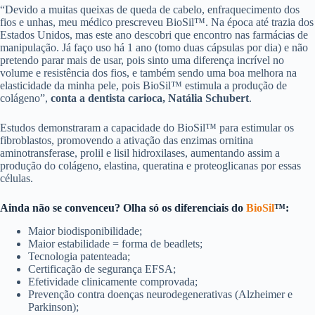
“Devido a muitas queixas de queda de cabelo, enfraquecimento dos
fios e unhas, meu médico prescreveu BioSil™. Na época até trazia dos
Estados Unidos, mas este ano descobri que encontro nas farmácias de
manipulação. Já faço uso há 1 ano (tomo duas cápsulas por dia) e não
pretendo parar mais de usar, pois sinto uma diferença incrível no
volume e resistência dos fios, e também sendo uma boa melhora na
elasticidade da minha pele, pois BioSil™ estimula a produção de
colágeno”,
conta a dentista carioca, Natália Schubert
.
Estudos demonstraram a capacidade do BioSil™ para estimular os
fibroblastos, promovendo a ativação das enzimas ornitina
aminotransferase, prolil e lisil hidroxilases, aumentando assim a
produção do colágeno, elastina, queratina e proteoglicanas por essas
células.
Ainda não se convenceu? Olha só os diferenciais do
BioSil
™:
Maior biodisponibilidade;
Maior estabilidade = forma de beadlets;
Tecnologia patenteada;
Certificação de segurança EFSA;
Efetividade clinicamente comprovada;
Prevenção contra doenças neurodegenerativas (Alzheimer e
Parkinson);