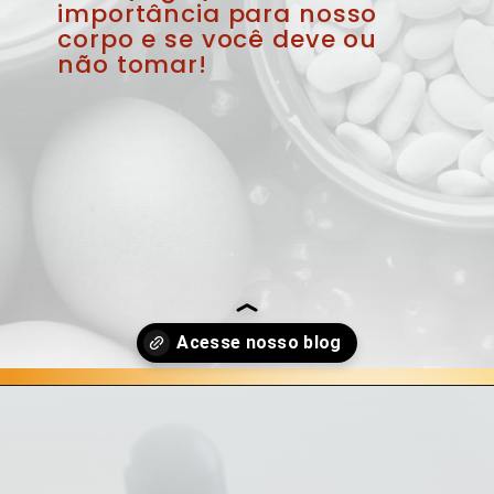
importância para nosso 
corpo e se você deve ou 
não tomar!
Opening
https://blog.farmaciasempreviva.com.br/o-que-e-lugol-quais-beneficios-iodo-para-organismo/