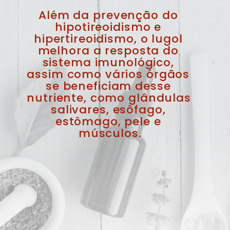
Além da prevenção do 
hipotireoidismo e 
hipertireoidismo, o lugol 
melhora a resposta do 
sistema imunológico, 
assim como vários órgãos 
se beneficiam desse 
nutriente, como glândulas 
salivares, esôfago, 
estômago, pele e 
músculos.