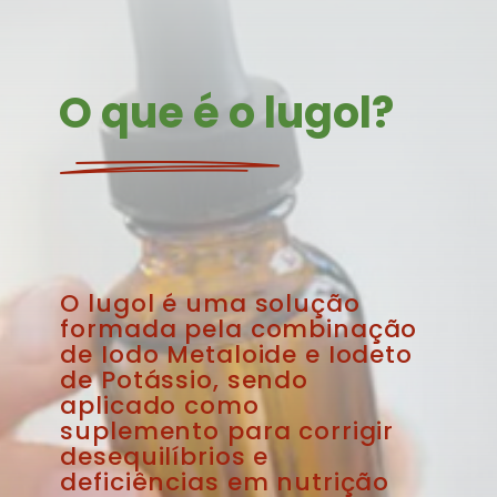
O que é o lugol?
O lugol é uma solução 
formada pela combinação 
de Iodo Metaloide e Iodeto 
de Potássio, sendo 
aplicado como 
suplemento para corrigir 
desequilíbrios e 
deficiências em nutrição 