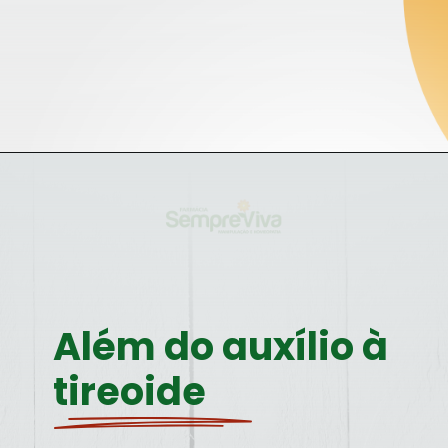
Opening
https://blog.farmaciasempreviva.com.br/o-que-e-lugol-quais-beneficios-iodo-para-organismo/
Além do auxílio à 
tireoide