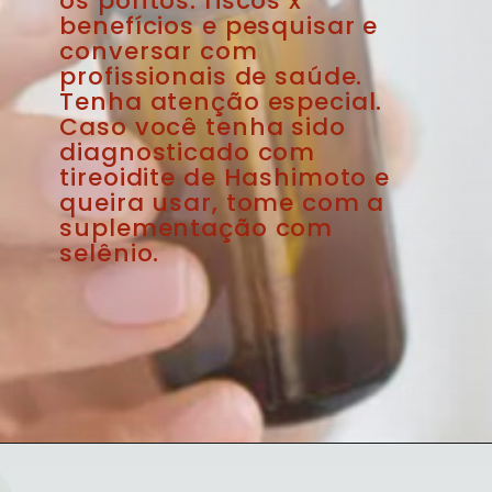
os pontos: riscos x 
benefícios e pesquisar e 
conversar com 
profissionais de saúde. 
Tenha atenção especial. 
Caso você tenha sido 
diagnosticado com 
tireoidite de Hashimoto e 
queira usar, tome com a 
suplementação com 
selênio.
Opening
https://blog.farmaciasempreviva.com.br/o-que-e-lugol-quais-beneficios-iodo-para-organismo/