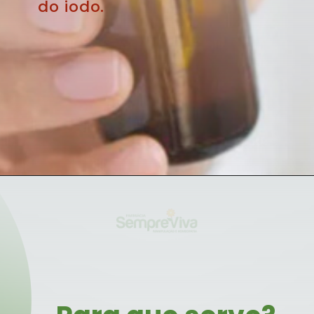
do iodo.
Opening
https://blog.farmaciasempreviva.com.br/o-que-e-lugol-quais-beneficios-iodo-para-organismo/