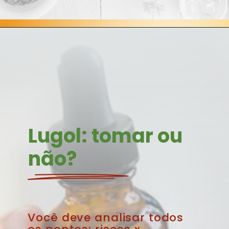
Opening
https://blog.farmaciasempreviva.com.br/o-que-e-lugol-quais-beneficios-iodo-para-organismo/
Lugol: tomar ou 
não?
Você deve analisar todos 