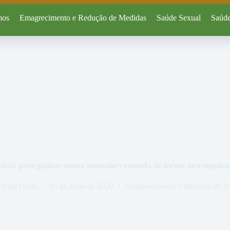
mos
Emagrecimento e Redução de Medidas
Saúde Sexual
Saúde
dicas para ganhar massa muscular: entenda de forma descomplic
ivian Costa
10 de julho de 2020
Emagrecimento e Redução de M