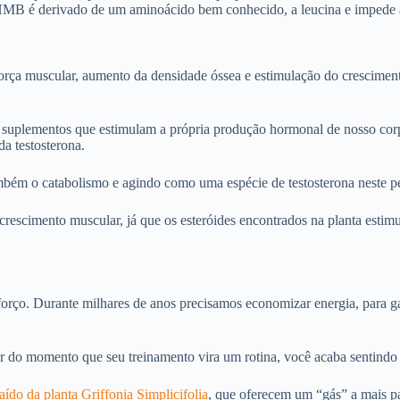
HMB é derivado de um aminoácido bem conhecido, a leucina e impede 
rça muscular, aumento da densidade óssea e estimulação do crescimento l
e suplementos que estimulam a própria produção hormonal de nosso co
a testosterona.
mbém o catabolismo e agindo como uma espécie de testosterona neste p
crescimento muscular, já que os esteróides encontrados na planta estim
sforço. Durante milhares de anos precisamos economizar energia, para 
tir do momento que seu treinamento vira um rotina, você acaba sentindo 
aído da planta Griffonia Simplicifolia
, que oferecem um “gás” a mais p