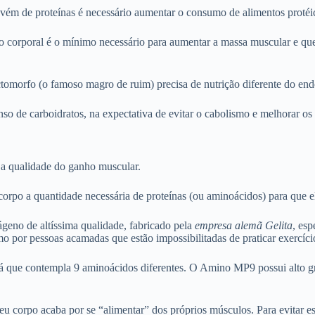
ém de proteínas é necessário aumentar o consumo de alimentos protéi
o corporal é o mínimo necessário para aumentar a massa muscular e que
 ectomorfo (o famoso magro de ruim) precisa de nutrição diferente do e
nso de carboidratos, na expectativa de evitar o cabolismo e melhorar os
a qualidade do ganho muscular.
corpo a quantidade necessária de proteínas (ou aminoácidos) para que e
ágeno de altíssima qualidade, fabricado pela
empresa alemã Gelita
, es
 por pessoas acamadas que estão impossibilitadas de praticar exercício
 que contempla 9 aminoácidos diferentes. O Amino MP9 possui alto gr
u corpo acaba por se “alimentar” dos próprios músculos. Para evitar es