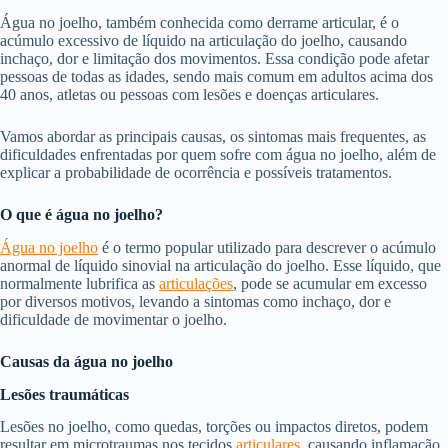
Água no joelho, também conhecida como derrame articular, é o
acúmulo excessivo de líquido na articulação do joelho, causando
inchaço, dor e limitação dos movimentos. Essa condição pode afetar
pessoas de todas as idades, sendo mais comum em adultos acima dos
40 anos, atletas ou pessoas com lesões e doenças articulares.
Vamos abordar as principais causas, os sintomas mais frequentes, as
dificuldades enfrentadas por quem sofre com água no joelho, além de
explicar a probabilidade de ocorrência e possíveis tratamentos.
O que é água no joelho?
Água no joelho
é o termo popular utilizado para descrever o acúmulo
anormal de líquido sinovial na articulação do joelho. Esse líquido, que
normalmente lubrifica as
articulações
, pode se acumular em excesso
por diversos motivos, levando a sintomas como inchaço, dor e
dificuldade de movimentar o joelho.
Causas da água no joelho
Lesões traumáticas
Lesões no joelho, como quedas, torções ou impactos diretos, podem
resultar em microtraumas nos tecidos
articulares
, causando inflamação