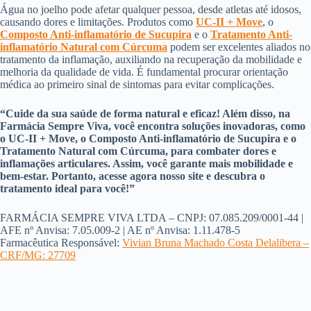
Água no joelho pode afetar qualquer pessoa, desde atletas até idosos,
causando dores e limitações. Produtos como
UC-II + Move
, o
Composto Anti-inflamatório de Sucupira
e o
Tratamento Anti-
inflamatório Natural com Cúrcuma
podem ser excelentes aliados no
tratamento da inflamação, auxiliando na recuperação da mobilidade e
melhoria da qualidade de vida. É fundamental procurar orientação
médica ao primeiro sinal de sintomas para evitar complicações.
“Cuide da sua saúde de forma natural e eficaz! Além disso, na
Farmácia Sempre Viva, você encontra soluções inovadoras, como
o UC-II + Move, o Composto Anti-inflamatório de Sucupira e o
Tratamento Natural com Cúrcuma, para combater dores e
inflamações articulares. Assim, você garante mais mobilidade e
bem-estar. Portanto, acesse agora nosso site e descubra o
tratamento ideal para você!”
FARMÁCIA SEMPRE VIVA LTDA – CNPJ: 07.085.209/0001-44 |
AFE nº Anvisa: 7.05.009-2 | AE nº Anvisa: 1.11.478-5
Farmacêutica Responsável:
Vivian Bruna Machado Costa Delalibera –
CRF/MG: 27709