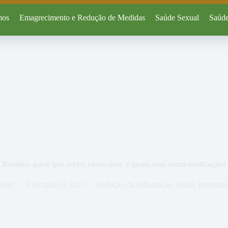
mos
Emagrecimento e Redução de Medidas
Saúde Sexual
Saúde
Betaína: para que serve, como usar e quais suas contraindicações
Betis
9 de maio de 2022
Redução da Inflamação
,
Saúde Intestinal