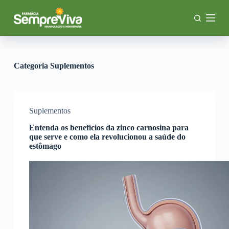
P
u
l
a
r
p
a
Categoria
Suplementos
r
a
o
c
o
Suplementos
n
Entenda os benefícios da zinco carnosina para
t
que serve e como ela revolucionou a saúde do
e
estômago
ú
d
o