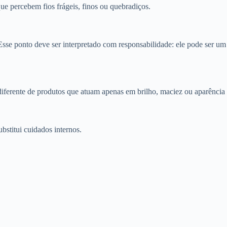
ue percebem fios frágeis, finos ou quebradiços.
e ponto deve ser interpretado com responsabilidade: ele pode ser um 
ferente de produtos que atuam apenas em brilho, maciez ou aparência 
bstitui cuidados internos.