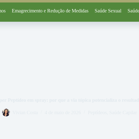
mos
Emagrecimento e Redução de Medidas
Saúde Sexual
Saúde
er Peptídeo em spray: por que a via tópica potencializa o resultad
Vivian Costa
4 de maio de 2026
Peptídeos
,
Saúde Capilar