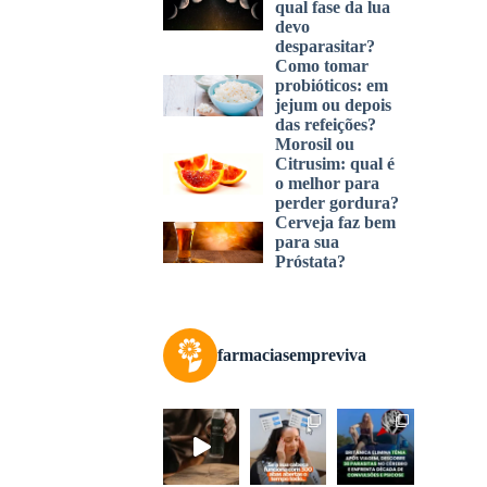
qual fase da lua
devo
desparasitar?
Como tomar
probióticos: em
jejum ou depois
das refeições?
Morosil ou
Citrusim: qual é
o melhor para
perder gordura?
Cerveja faz bem
para sua
Próstata?
farmaciasempreviva