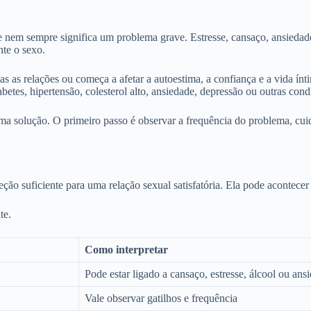
 e nem sempre significa um problema grave. Estresse, cansaço, ansied
te o sexo.
s as relações ou começa a afetar a autoestima, a confiança e a vida ínt
etes, hipertensão, colesterol alto, ansiedade, depressão ou outras cond
a solução. O primeiro passo é observar a frequência do problema, cuida
reção suficiente para uma relação sexual satisfatória. Ela pode acontece
te.
Como interpretar
Pode estar ligado a cansaço, estresse, álcool ou ans
Vale observar gatilhos e frequência