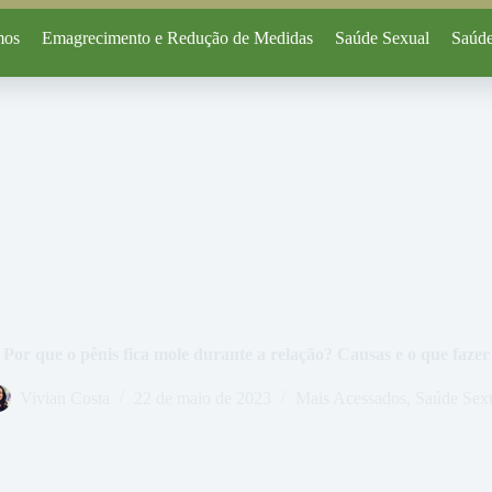
mos
Emagrecimento e Redução de Medidas
Saúde Sexual
Saúde
Por que o pênis fica mole durante a relação? Causas e o que fazer
Vivian Costa
22 de maio de 2023
Mais Acessados
,
Saúde Sex