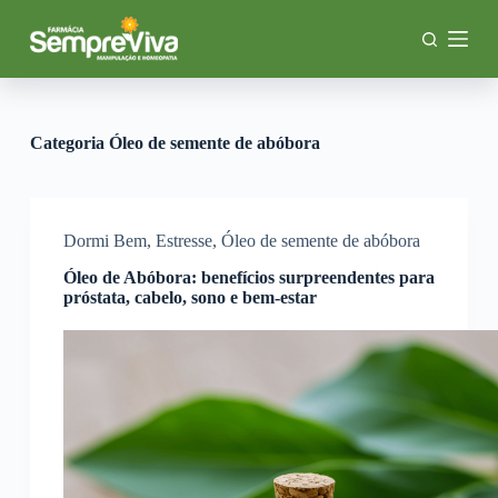
P
u
l
a
r
p
a
Categoria
Óleo de semente de abóbora
r
a
o
c
o
Dormi Bem
,
Estresse
,
Óleo de semente de abóbora
n
Óleo de Abóbora: benefícios surpreendentes para
t
próstata, cabelo, sono e bem-estar
e
ú
d
o