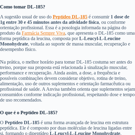
Como tomar DL-185?
A sugestão usual de uso do
Peptídeo DL-185
é consumir
1 dose de
1g entre 30 e 45 minutos antes da atividade física
, ou conforme
orientação profissional. Essa é a posologia informada na página do
produto da
Farmácia Sempre Viva
, que apresenta o DL-185 como uma
forma peptídica da leucina, composta por
L-Leucyl-L-Leucine
Monohydrate
, voltada ao suporte de massa muscular, recuperação e
desempenho físico.
Na prática, o melhor horário para tomar DL-185 costuma ser antes do
treino, porque sua proposta está relacionada à sinalização muscular,
performance e recuperação. Ainda assim, a dose, a frequência e
possíveis combinações devem considerar objetivo, rotina de treino,
alimentação, uso de outros suplementos e orientação farmacêutica ou
profissional de saúde. A Anvisa também orienta que suplementos sejam
consumidos conforme indicação profissional, respeitando dose e tempo
de uso recomendados.
O que é o Peptídeo DL-185?
O
Peptídeo DL-185
é uma forma avançada de leucina em estrutura
peptídica. Ele é composto por duas moléculas de leucina ligadas entre
si, formando o dipeptídeo
L-Leucyl-L-Leucine Monohydrate
.