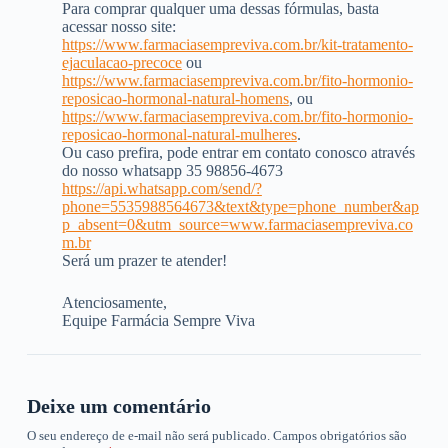
Para comprar qualquer uma dessas fórmulas, basta
acessar nosso site:
https://www.farmaciasempreviva.com.br/kit-tratamento-
ejaculacao-precoce
ou
https://www.farmaciasempreviva.com.br/fito-hormonio-
reposicao-hormonal-natural-homens
, ou
https://www.farmaciasempreviva.com.br/fito-hormonio-
reposicao-hormonal-natural-mulheres
.
Ou caso prefira, pode entrar em contato conosco através
do nosso whatsapp 35 98856-4673
https://api.whatsapp.com/send/?
phone=5535988564673&text&type=phone_number&ap
p_absent=0&utm_source=www.farmaciasempreviva.co
m.br
Será um prazer te atender!
Atenciosamente,
Equipe Farmácia Sempre Viva
Deixe um comentário
O seu endereço de e-mail não será publicado.
Campos obrigatórios são