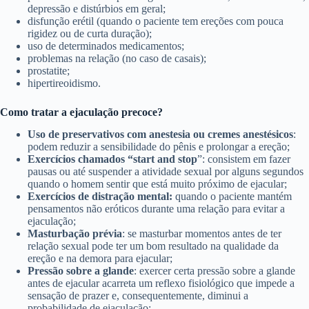
depressão e distúrbios em geral;
disfunção erétil (quando o paciente tem ereções com pouca
rigidez ou de curta duração);
uso de determinados medicamentos;
problemas na relação (no caso de casais);
prostatite;
hipertireoidismo.
Como tratar a ejaculação precoce?
Uso de preservativos com anestesia ou cremes anestésicos
:
podem reduzir a sensibilidade do pênis e prolongar a ereção;
Exercícios chamados “start and stop
”: consistem em fazer
pausas ou até suspender a atividade sexual por alguns segundos
quando o homem sentir que está muito próximo de ejacular;
Exercícios de distração mental:
quando o paciente mantém
pensamentos não eróticos durante uma relação para evitar a
ejaculação;
Masturbação prévia
: se masturbar momentos antes de ter
relação sexual pode ter um bom resultado na qualidade da
ereção e na demora para ejacular;
Pressão sobre a glande
: exercer certa pressão sobre a glande
antes de ejacular acarreta um reflexo fisiológico que impede a
sensação de prazer e, consequentemente, diminui a
probabilidade de ejaculação;