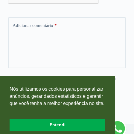
Adicionar comentário
*
Salvar meus dados neste navegador para a próxima vez que eu
comentar.
Nós utilizamos os cookies para personalizar
anúncios, gerar dados estatísticos e garantir
Publicar comentário
que você tenha a melhor experiência no site.
Entendi
Copyright © 2026 Blog Farmácia Sempre Viva - Desenvolvido por