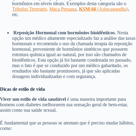
hormônios em níveis ideais. Exemplos desta categoria são o
Tribulus Terrestris
,
Maca Peruana
,
KSM-66
(Ashwagandha)
,
etc.
Reposição Hormonal com hormônios bioidênticos
. Nesta
opção um médico altamente especializado faz a análise das taxas
hormonais e recomenda o uso da chamada terapia da reposição
hormonal, proveniente de hormônios sintéticos que possuem
estrutura química igual ao natural, por isso são chamados de
bioidênticos. Esta opção já foi bastante condenada no passado,
mas o fato é que se conduzido por um médico gabaritado, os
resultados são bastante promissores, já que são aplicadas
dosagens individualizadas e com segurança.
Dicas de estilo de vida
Viver um estilo de vida saudável
é uma maneira importante para
homens com diabetes melhorarem sua sensação geral de bem-estar,
assim como sua saúde sexual.
É fundamental que as pessoas se atentam que é preciso mudar hábitos,
como: