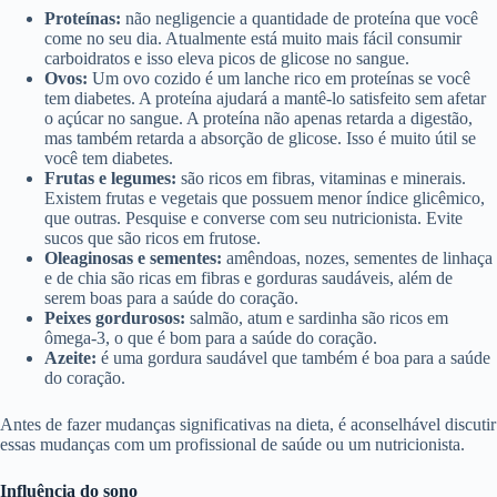
Proteínas:
não negligencie a quantidade de proteína que você
come no seu dia. Atualmente está muito mais fácil consumir
carboidratos e isso eleva picos de glicose no sangue.
Ovos:
Um ovo cozido é um lanche rico em proteínas se você
tem diabetes. A proteína ajudará a mantê-lo satisfeito sem afetar
o açúcar no sangue. A proteína não apenas retarda a digestão,
mas também retarda a absorção de glicose. Isso é muito útil se
você tem diabetes.
Frutas e legumes:
são ricos em fibras, vitaminas e minerais.
Existem frutas e vegetais que possuem menor índice glicêmico,
que outras. Pesquise e converse com seu nutricionista. Evite
sucos que são ricos em frutose.
Oleaginosas e sementes:
amêndoas, nozes, sementes de linhaça
e de chia são ricas em fibras e gorduras saudáveis, além de
serem boas para a saúde do coração.
Peixes gordurosos:
salmão, atum e sardinha são ricos em
ômega-3, o que é bom para a saúde do coração.
Azeite:
é uma gordura saudável que também é boa para a saúde
do coração.
Antes de fazer mudanças significativas na dieta, é aconselhável discutir
essas mudanças com um profissional de saúde ou um nutricionista.
Influência do sono