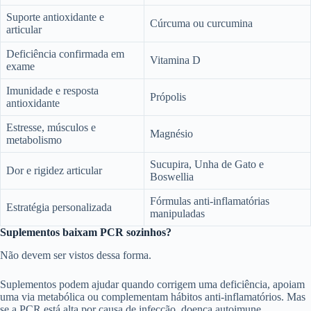
Suporte antioxidante e
Cúrcuma ou curcumina
articular
Deficiência confirmada em
Vitamina D
exame
Imunidade e resposta
Própolis
antioxidante
Estresse, músculos e
Magnésio
metabolismo
Sucupira, Unha de Gato e
Dor e rigidez articular
Boswellia
Fórmulas anti-inflamatórias
Estratégia personalizada
manipuladas
Suplementos baixam PCR sozinhos?
Não devem ser vistos dessa forma.
Suplementos podem ajudar quando corrigem uma deficiência, apoiam
uma via metabólica ou complementam hábitos anti-inflamatórios. Mas
se a PCR está alta por causa de infecção, doença autoimune,