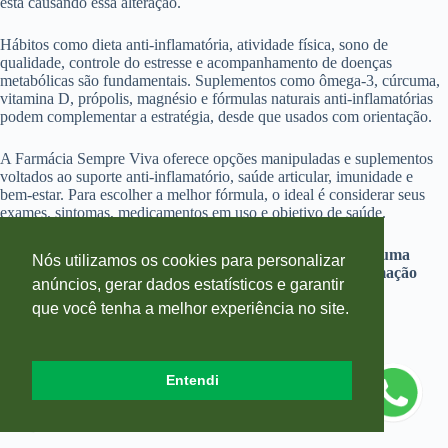
está causando essa alteração.
Hábitos como dieta anti-inflamatória, atividade física, sono de
qualidade, controle do estresse e acompanhamento de doenças
metabólicas são fundamentais. Suplementos como ômega-3, cúrcuma,
vitamina D, própolis, magnésio e fórmulas naturais anti-inflamatórias
podem complementar a estratégia, desde que usados com orientação.
A Farmácia Sempre Viva oferece opções manipuladas e suplementos
voltados ao suporte anti-inflamatório, saúde articular, imunidade e
bem-estar. Para escolher a melhor fórmula, o ideal é considerar seus
exames, sintomas, medicamentos em uso e objetivo de saúde.
Consulte a equipe da
Farmácia Sempre Viva
e encontre uma
Nós utilizamos os cookies para personalizar
estratégia personalizada para apoiar o controle da inflamação
anúncios, gerar dados estatísticos e garantir
com mais segurança, orientação e qualidade de vida.
que você tenha a melhor experiência no site.
Entendi
Deixe um comentário