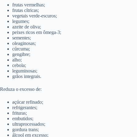
frutas vermelhas;
frutas cítricas;
vegetais verde-escuros;
legumes;
azeite de oliva;
peixes ricos em ômega-3;
sementes;
oleaginosas;
cúrcuma;
gengibre;
alho;
cebola;
leguminosas;
grãos integrais.
Reduza o excesso de:
açúcar refinado;
refrigerantes;
frituras;
embutidos;
ultraprocessados;
gordura trans;
álcool em excesso;