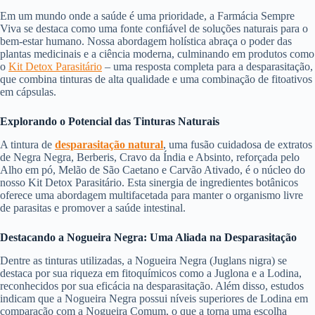
Em um mundo onde a saúde é uma prioridade, a Farmácia Sempre
Viva se destaca como uma fonte confiável de soluções naturais para o
bem-estar humano. Nossa abordagem holística abraça o poder das
plantas medicinais e a ciência moderna, culminando em produtos como
o
Kit Detox Parasitário
– uma resposta completa para a desparasitação,
que combina tinturas de alta qualidade e uma combinação de fitoativos
em cápsulas.
Explorando o Potencial das Tinturas Naturais
A tintura de
desparasitação natural
, uma fusão cuidadosa de extratos
de Negra Negra, Berberis, Cravo da Índia e Absinto, reforçada pelo
Alho em pó, Melão de São Caetano e Carvão Ativado, é o núcleo do
nosso Kit Detox Parasitário. Esta sinergia de ingredientes botânicos
oferece uma abordagem multifacetada para manter o organismo livre
de parasitas e promover a saúde intestinal.
Destacando a Nogueira Negra: Uma Aliada na Desparasitação
Dentre as tinturas utilizadas, a Nogueira Negra (Juglans nigra) se
destaca por sua riqueza em fitoquímicos como a Juglona e a Lodina,
reconhecidos por sua eficácia na desparasitação. Além disso, estudos
indicam que a Nogueira Negra possui níveis superiores de Lodina em
comparação com a Nogueira Comum, o que a torna uma escolha