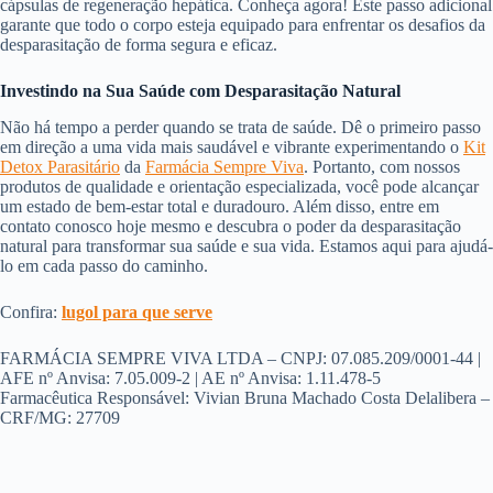
cápsulas de regeneração hepática. Conheça agora! Este passo adicional
garante que todo o corpo esteja equipado para enfrentar os desafios da
desparasitação de forma segura e eficaz.
Investindo na Sua Saúde com Desparasitação Natural
Não há tempo a perder quando se trata de saúde. Dê o primeiro passo
em direção a uma vida mais saudável e vibrante experimentando o
Kit
Detox Parasitário
da
Farmácia Sempre Viva
. Portanto, com nossos
produtos de qualidade e orientação especializada, você pode alcançar
um estado de bem-estar total e duradouro. Além disso, entre em
contato conosco hoje mesmo e descubra o poder da desparasitação
natural para transformar sua saúde e sua vida. Estamos aqui para ajudá-
lo em cada passo do caminho.
Confira:
lugol para que serve
FARMÁCIA SEMPRE VIVA LTDA – CNPJ: 07.085.209/0001-44 |
AFE nº Anvisa: 7.05.009-2 | AE nº Anvisa: 1.11.478-5
Farmacêutica Responsável: Vivian Bruna Machado Costa Delalibera –
CRF/MG: 27709