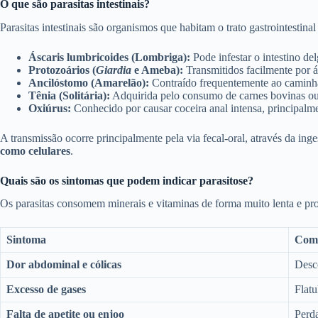
O que são parasitas intestinais?
Parasitas intestinais são organismos que habitam o trato gastrointestin
Áscaris lumbricoides (Lombriga):
Pode infestar o intestino de
Protozoários (
Giardia
e Ameba):
Transmitidos facilmente por 
Ancilóstomo (Amarelão):
Contraído frequentemente ao caminha
Tênia (Solitária):
Adquirida pelo consumo de carnes bovinas ou 
Oxiúrus:
Conhecido por causar coceira anal intensa, principalm
A transmissão ocorre principalmente pela via fecal-oral, através da in
como celulares
.
Quais são os sintomas que podem indicar parasitose?
Os parasitas consomem minerais e vitaminas de forma muito lenta e pro
Sintoma
Como
Dor abdominal e cólicas
Desc
Excesso de gases
Flatu
Falta de apetite ou enjoo
Perda