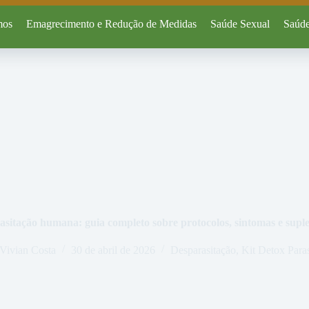
mos
Emagrecimento e Redução de Medidas
Saúde Sexual
Saúde
asitação humana: guia completo sobre protocolos, sintomas e supl
Vivian Costa
30 de abril de 2026
Desparasitação
,
Kit Detox Paras