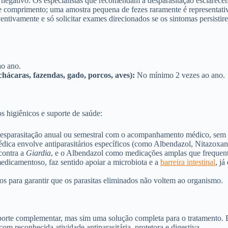
 negativo. Os especialistas que recomendam a desparasitação esclarec
e comprimento; uma amostra pequena de fezes raramente é representativ
reventivamente e só solicitar exames direcionados se os sintomas persist
ao ano.
hácaras, fazendas, gado, porcos, aves):
No mínimo 2 vezes ao ano.
 higiênicos e suporte de saúde:
 desparasitação anual ou semestral com o acompanhamento médico, sem 
dica envolve antiparasitários específicos (como Albendazol, Nitazoxan
contra a
Giardia
, e o Albendazol como medicações amplas que frequen
edicamentoso, faz sentido apoiar a microbiota e a
barreira intestinal
, j
os para garantir que os parasitas eliminados não voltem ao organismo.
rte complementar, mas sim uma solução completa para o tratamento. Ele
com reconhecida atividade antiparasitária, protetora e digestiva.