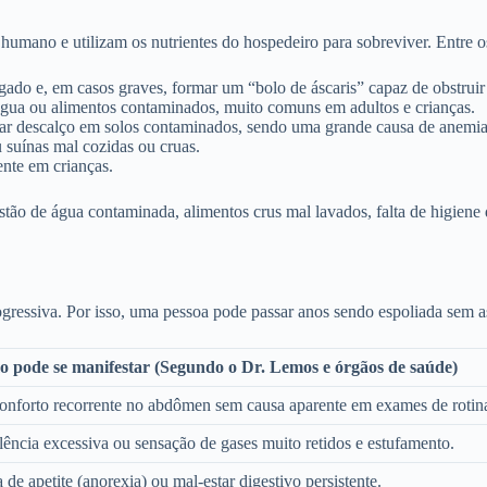
al humano e utilizam os nutrientes do hospedeiro para sobreviver. Entre 
lgado e, em casos graves, formar um “bolo de áscaris” capaz de obstruir
água ou alimentos contaminados, muito comuns em adultos e crianças.
r descalço em solos contaminados, sendo uma grande causa de anemia
suínas mal cozidas ou cruas.
ente em crianças.
gestão de água contaminada, alimentos crus mal lavados, falta de higie
gressiva. Por isso, uma pessoa pode passar anos sendo espoliada sem a
 pode se manifestar (Segundo o Dr. Lemos e órgãos de saúde)
onforto recorrente no abdômen sem causa aparente em exames de rotin
lência excessiva ou sensação de gases muito retidos e estufamento.
 de apetite (anorexia) ou mal-estar digestivo persistente.