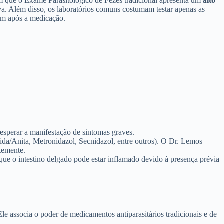
em que o Exame Parasitológico de Fezes tradicional apresenta um
alto
a. Além disso, os laboratórios comuns costumam testar apenas as
irem após a medicação.
esperar a manifestação de sintomas graves.
ida/Anita, Metronidazol, Secnidazol, entre outros). O Dr. Lemos
temente.
á que o intestino delgado pode estar inflamado devido à presença prévia
 associa o poder de medicamentos antiparasitários tradicionais e de