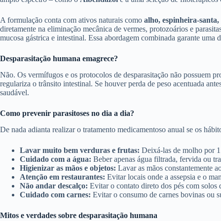
A formulação conta com ativos naturais como
alho, espinheira-santa,
diretamente na eliminação mecânica de vermes, protozoários e parasitas
mucosa gástrica e intestinal. Essa abordagem combinada garante uma de
Desparasitação humana emagrece?
Não. Os vermífugos e os protocolos de desparasitação não possuem pro
regulariza o trânsito intestinal. Se houver perda de peso acentuada an
saudável.
Como prevenir parasitoses no dia a dia?
De nada adianta realizar o tratamento medicamentoso anual se os hábito
Lavar muito bem verduras e frutas:
Deixá-las de molho por 15
Cuidado com a água:
Beber apenas água filtrada, fervida ou t
Higienizar as mãos e objetos:
Lavar as mãos constantemente ao l
Atenção em restaurantes:
Evitar locais onde a assepsia e o ma
Não andar descalço:
Evitar o contato direto dos pés com solos 
Cuidado com carnes:
Evitar o consumo de carnes bovinas ou su
Mitos e verdades sobre desparasitação humana