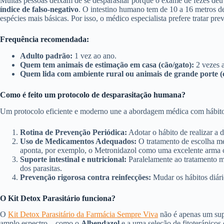
Muitas pessoas deixam de se desparasitar porque o exame de fezes deu
índice de falso-negativo
. O intestino humano tem de 10 a 16 metros d
espécies mais básicas. Por isso, o médico especialista prefere tratar p
Frequência recomendada:
Adulto padrão:
1 vez ao ano.
Quem tem animais de estimação em casa (cão/gato):
2 vezes 
Quem lida com ambiente rural ou animais de grande porte (c
Como é feito um protocolo de desparasitação humana?
Um protocolo eficiente e moderno une a abordagem médica com hábitos
Rotina de Prevenção Periódica:
Adotar o hábito de realizar a
Uso de Medicamentos Adequados:
O tratamento de escolha mé
aponta, por exemplo, o Metronidazol como uma excelente arma 
Suporte intestinal e nutricional:
Paralelamente ao tratamento m
dos parasitas.
Prevenção rigorosa contra reinfecções:
Mudar os hábitos diári
O Kit Detox Parasitário funciona?
O
Kit Detox Parasitário da Farmácia Sempre Viva
não é apenas um supo
amplo espectro – como o
Albendazol
e a uma seleção de fitoterápicos 