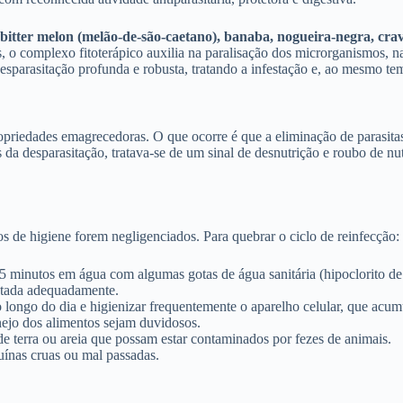
 bitter melon (melão-de-são-caetano), banaba, nogueira-negra, crav
, o complexo fitoterápico auxilia na paralisação dos microrganismos, n
sparasitação profunda e robusta, tratando a infestação e, ao mesmo te
priedades emagrecedoras. O que ocorre é que a eliminação de parasitas
tes da desparasitação, tratava-se de um sinal de desnutrição e roubo de
s de higiene forem negligenciados. Para quebrar o ciclo de reinfecção:
 minutos em água com algumas gotas de água sanitária (hipoclorito de
ratada adequadamente.
ongo do dia e higienizar frequentemente o aparelho celular, que acumul
nejo dos alimentos sejam duvidosos.
de terra ou areia que possam estar contaminados por fezes de animais.
ínas cruas ou mal passadas.