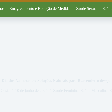
mos
Emagrecimento e Redução de Medidas
Saúde Sexual
Saúde
Dia dos Namorados: Soluções Naturais para Reacender o desejo
 Costa
10 de junho de 2025
Saúde Feminina
,
Saúde Masculina
,
S