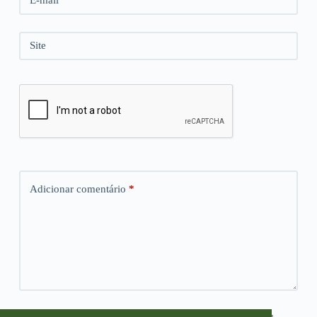
E-mail
*
Site
Adicionar comentário
*
Salvar meus dados neste navegador para a próxima vez que eu