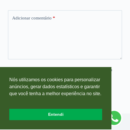
Adicionar comentário
*
Salvar meus dados neste navegador para a próxima vez que eu
comentar.
Nós utilizamos os cookies para personalizar
anúncios, gerar dados estatísticos e garantir
Publicar comentário
que você tenha a melhor experiência no site.
Entendi
Copyright © 2026 Blog Farmácia Sempre Viva - Desenvolvido por
Agência Dkode