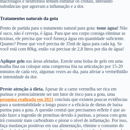
macrófagos e neutrófilos tentam eliminar os cristais, liberando
substâncias que agravam a inflamação e a dor.
Tratamentos naturais da gota
Ponto de partida para o tratamento natural para gota:
tome água!
Não
é suco, não é cerveja, é água. Para que seu corpo consiga eliminar as
toxinas, ele precisa que você forneça água em quantidade suficiente.
Quanto? Pense que você precisa de 35ml de água para cada kg. Se
você está com 80kg, então vai precisar de 2,8 litros por dia de água!
Aplique gelo
nas áreas afetadas. Enrole uma bolsa de gelo em uma
toalha fina ou coloque uma compressa fria na articulação por 15-20
minutos de cada vez, algumas vezes ao dia, para aliviar a vermelhidão
e intensidade da dor.
Preste atenção à dieta.
Apesar de a carne vermelha ser rica em
purinas e potencialmente ser um fator de risco para a gota, uma
pesquisa realizada em 2021
concluiu que existem poucas evidências
para a sustentabilidade a longo prazo e a eficácia de dietas de baixa
purina para a gota. A questão central que precisamos refletir é que ao
não fazer a ingestão de proteínas devido à purinas, a pessoa com gota
irá consumir mais carboidrato e piorar o nível de inflamação. Por isso,
faça mudanças positivas em sua alimentação, elimine o consumo do