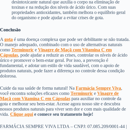
desintoxicante natural que auxilia o corpo na eliminação de
toxinas e na redução dos níveis de ácido úrico. Com suas
propriedades antioxidantes, também melhora o equilíbrio geral
do organismo e pode ajudar a evitar crises de gota.
Conclusão
A
gota
é uma doença complexa que pode ser debilitante se não tratada.
O manejo adequado, combinado com o uso de alternativas naturais
como
Terminuric
e
Vinagre de Maçã com Vitamina C em
Cápsulas
, pode ajudar a reduzir as crises, controlar os níveis de ácido
úrico e promover o bem-estar geral. Por isso, a prevenção é
fundamental, e adotar um estilo de vida saudável, com o apoio de
produtos naturais, pode fazer a diferença no controle dessa condição
dolorosa.
Cuide da sua saúde de forma natural! Na
Farmácia Sempre Viva
,
você encontra soluções eficazes como
Terminuric
e
Vinagre de
Maçã com Vitamina C em Cápsulas
para auxiliar no controle da
gota e melhorar seu bem-estar. Acesse agora nosso site e descubra
nossos produtos naturais para viver sem dor e com mais qualidade de
vida.
Clique aqui
e comece seu tratamento hoje!
FARMÁCIA SEMPRE VIVA LTDA – CNPJ: 07.085.209/0001-44 |