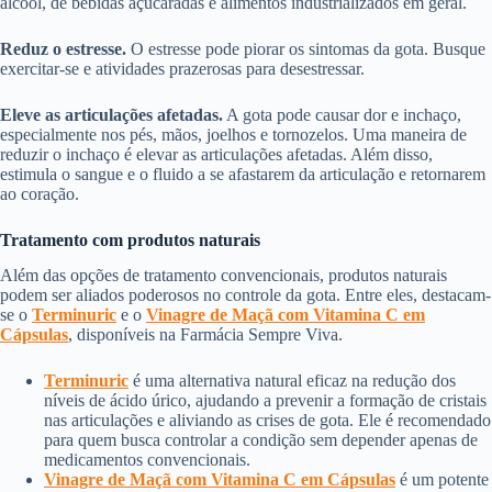
álcool, de bebidas açucaradas e alimentos industrializados em geral.
Reduz o estresse.
O estresse pode piorar os sintomas da gota. Busque
exercitar-se e atividades prazerosas para desestressar.
Eleve as articulações afetadas.
A gota pode causar dor e inchaço,
especialmente nos pés, mãos, joelhos e tornozelos. Uma maneira de
reduzir o inchaço é elevar as articulações afetadas. Além disso,
estimula o sangue e o fluido a se afastarem da articulação e retornarem
ao coração.
Tratamento com produtos naturais
Além das opções de tratamento convencionais, produtos naturais
podem ser aliados poderosos no controle da gota. Entre eles, destacam-
se o
Terminuric
e o
Vinagre de Maçã com Vitamina C em
Cápsulas
, disponíveis na Farmácia Sempre Viva.
Terminuric
é uma alternativa natural eficaz na redução dos
níveis de ácido úrico, ajudando a prevenir a formação de cristais
nas articulações e aliviando as crises de gota. Ele é recomendado
para quem busca controlar a condição sem depender apenas de
medicamentos convencionais.
Vinagre de Maçã com Vitamina C em Cápsulas
é um potente