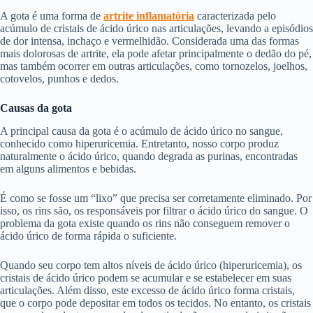
A gota é uma forma de
artrite inflamatória
caracterizada pelo
acúmulo de cristais de ácido úrico nas articulações, levando a episódios
de dor intensa, inchaço e vermelhidão. Considerada uma das formas
mais dolorosas de artrite, ela pode afetar principalmente o dedão do pé,
mas também ocorrer em outras articulações, como tornozelos, joelhos,
cotovelos, punhos e dedos.
Causas da gota
A principal causa da gota é o acúmulo de ácido úrico no sangue,
conhecido como hiperuricemia. Entretanto, nosso corpo produz
naturalmente o ácido úrico, quando degrada as purinas, encontradas
em alguns alimentos e bebidas.
É como se fosse um “lixo” que precisa ser corretamente eliminado. Por
isso, os rins são, os responsáveis por filtrar o ácido úrico do sangue. O
problema da gota existe quando os rins não conseguem remover o
ácido úrico de forma rápida o suficiente.
Quando seu corpo tem altos níveis de ácido úrico (hiperuricemia), os
cristais de ácido úrico podem se acumular e se estabelecer em suas
articulações. Além disso, este excesso de ácido úrico forma cristais,
que o corpo pode depositar em todos os tecidos. No entanto, os cristais