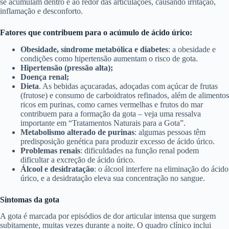
se acumulam dentro e ao redor das articulações, causando irritação,
inflamação e desconforto.
Fatores que contribuem para o acúmulo de ácido úrico:
Obesidade, síndrome metabólica e diabetes
: a obesidade e
condições como hipertensão aumentam o risco de gota.
Hipertensão (pressão alta);
Doença renal;
Dieta
. As bebidas açucaradas, adoçadas com açúcar de frutas
(frutose) e consumo de carboidratos refinados, além de alimentos
ricos em purinas, como carnes vermelhas e frutos do mar
contribuem para a formação da gota – veja uma ressalva
importante em “Tratamentos Naturais para a Gota”.
Metabolismo alterado de purinas
: algumas pessoas têm
predisposição genética para produzir excesso de ácido úrico.
Problemas renais
: dificuldades na função renal podem
dificultar a excreção de ácido úrico.
Álcool e desidratação
: o álcool interfere na eliminação do ácido
úrico, e a desidratação eleva sua concentração no sangue.
Sintomas da gota
A gota é marcada por episódios de dor articular intensa que surgem
subitamente, muitas vezes durante a noite. O quadro clínico inclui