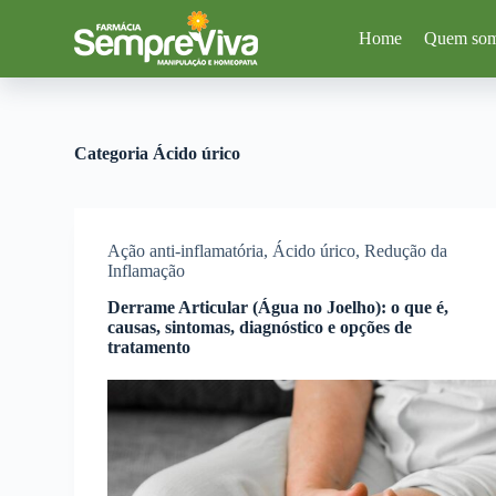
P
Home
Quem so
u
l
a
r
p
a
Categoria
Ácido úrico
r
a
o
c
o
Ação anti-inflamatória
,
Ácido úrico
,
Redução da
n
Inflamação
t
e
Derrame Articular (Água no Joelho): o que é,
ú
causas, sintomas, diagnóstico e opções de
d
tratamento
o