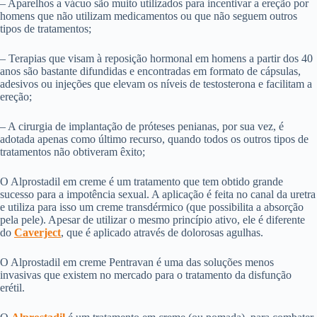
– Aparelhos a vácuo são muito utilizados para incentivar a ereção por
homens que não utilizam medicamentos ou que não seguem outros
tipos de tratamentos;
– Terapias que visam à reposição hormonal em homens a partir dos 40
anos são bastante difundidas e encontradas em formato de cápsulas,
adesivos ou injeções que elevam os níveis de testosterona e facilitam a
ereção;
– A cirurgia de implantação de próteses penianas, por sua vez, é
adotada apenas como último recurso, quando todos os outros tipos de
tratamentos não obtiveram êxito;
O Alprostadil em creme é um tratamento que tem obtido grande
sucesso para a impotência sexual. A aplicação é feita no canal da uretra
e utiliza para isso um creme transdérmico (que possibilita a absorção
pela pele). Apesar de utilizar o mesmo princípio ativo, ele é diferente
do
Caverject
, que é aplicado através de dolorosas agulhas.
O Alprostadil em creme Pentravan é uma das soluções menos
invasivas que existem no mercado para o tratamento da disfunção
erétil.