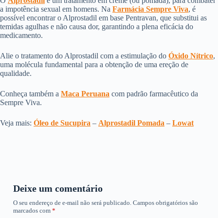
O
Alprostadil
é um tratamento em creme (ou pomada), para combater
a impotência sexual em homens. Na
Farmácia Sempre Viva
, é
possível encontrar o Alprostadil em base Pentravan, que substitui as
temidas agulhas e não causa dor, garantindo a plena eficácia do
medicamento.
Alie o tratamento do Alprostadil com a estimulação do
Óxido Nítrico
,
uma molécula fundamental para a obtenção de uma ereção de
qualidade.
Conheça também a
Maca Peruana
com padrão farmacêutico da
Sempre Viva.
Veja mais: ​
Óleo de Sucupira
​ – ​
Alprostadil Pomada​
– ​
Lowat
Deixe um comentário
O seu endereço de e-mail não será publicado.
Campos obrigatórios são
marcados com
*