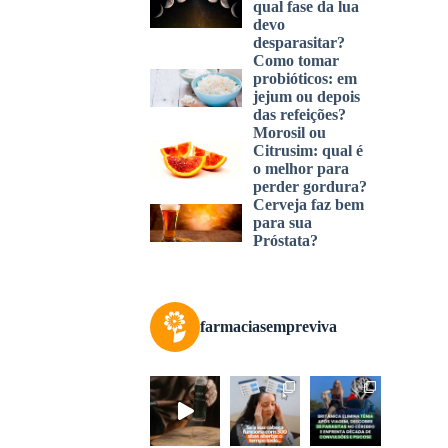
qual fase da lua
devo
desparasitar?
Como tomar
probióticos: em
jejum ou depois
das refeições?
Morosil ou
Citrusim: qual é
o melhor para
perder gordura?
Cerveja faz bem
para sua
Próstata?
farmaciasempreviva