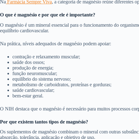
Na
Farmácia Sempre V
i
va
, a categoria de magnésio reúne diferentes 
O que é magnésio e por que ele é importante?
O magnésio é um mineral essencial para o funcionamento do organismo. 
equilíbrio cardiovascular.
Na prática, níveis adequados de magnésio podem apoiar:
contração e relaxamento muscular;
saúde dos ossos;
produção de energia;
função neuromuscular;
equilíbrio do sistema nervoso;
metabolismo de carboidratos, proteínas e gorduras;
saúde cardiovascular;
bem-estar geral.
O NIH destaca que o magnésio é necessário para muitos processos corpo
Por que existem tantos tipos de magnésio?
Os suplementos de magnésio combinam o mineral com outras substâncias,
absorção, tolerância, aplicação e objetivo de uso.