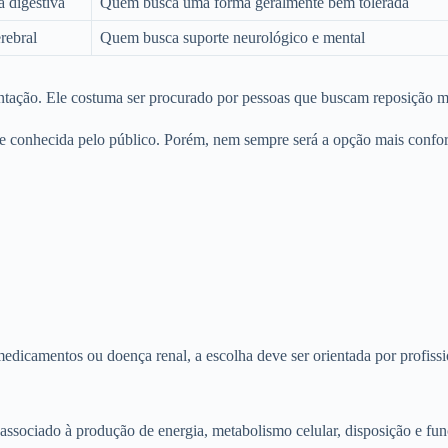
a digestiva
Quem busca uma forma geralmente bem tolerada
rebral
Quem busca suporte neurológico e mental
ação. Ele costuma ser procurado por pessoas que buscam reposição min
nte conhecida pelo público. Porém, nem sempre será a opção mais confo
 medicamentos ou doença renal, a escolha deve ser orientada por profissi
 associado à produção de energia, metabolismo celular, disposição e fu