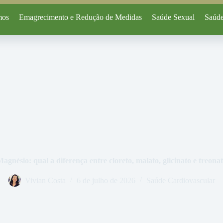
mos
Emagrecimento e Redução de Medidas
Saúde Sexual
Saúde
agnésio: qual a diferença entre cloreto, malato, glicinato e treona
Vivian Costa
6 de julho de 2026
Saúde Cardiovascular