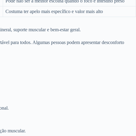
Pode não ser a melhor escolha quando o foco é intestino preso
Costuma ter apelo mais específico e valor mais alto
eral, suporte muscular e bem-estar geral.
rtável para todos. Algumas pessoas podem apresentar desconforto
onal.
nção muscular.