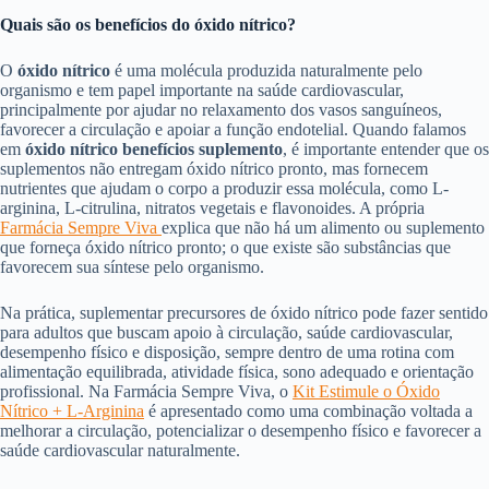
Quais são os benefícios do óxido nítrico?
O
óxido nítrico
é uma molécula produzida naturalmente pelo
organismo e tem papel importante na saúde cardiovascular,
principalmente por ajudar no relaxamento dos vasos sanguíneos,
favorecer a circulação e apoiar a função endotelial. Quando falamos
em
óxido nítrico benefícios suplemento
, é importante entender que os
suplementos não entregam óxido nítrico pronto, mas fornecem
nutrientes que ajudam o corpo a produzir essa molécula, como L-
arginina, L-citrulina, nitratos vegetais e flavonoides. A própria
Farmácia Sempre Viva
explica que não há um alimento ou suplemento
que forneça óxido nítrico pronto; o que existe são substâncias que
favorecem sua síntese pelo organismo.
Na prática, suplementar precursores de óxido nítrico pode fazer sentido
para adultos que buscam apoio à circulação, saúde cardiovascular,
desempenho físico e disposição, sempre dentro de uma rotina com
alimentação equilibrada, atividade física, sono adequado e orientação
profissional. Na Farmácia Sempre Viva, o
Kit Estimule o Óxido
Nítrico + L-Arginina
é apresentado como uma combinação voltada a
melhorar a circulação, potencializar o desempenho físico e favorecer a
saúde cardiovascular naturalmente.