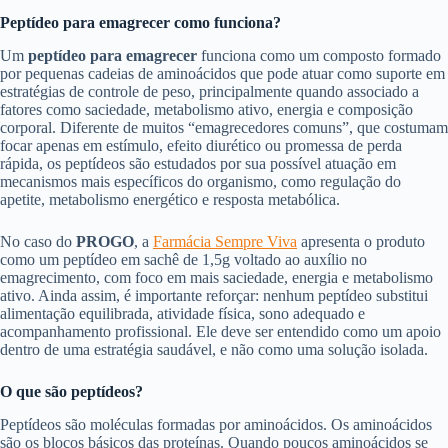
Peptídeo para emagrecer como funciona?
Um
peptídeo para emagrecer
funciona como um composto formado
por pequenas cadeias de aminoácidos que pode atuar como suporte em
estratégias de controle de peso, principalmente quando associado a
fatores como saciedade, metabolismo ativo, energia e composição
corporal. Diferente de muitos “emagrecedores comuns”, que costumam
focar apenas em estímulo, efeito diurético ou promessa de perda
rápida, os peptídeos são estudados por sua possível atuação em
mecanismos mais específicos do organismo, como regulação do
apetite, metabolismo energético e resposta metabólica.
No caso do
PROGO
, a
Farmácia Sempre Viv
a
apresenta o produto
como um peptídeo em sachê de 1,5g voltado ao auxílio no
emagrecimento, com foco em mais saciedade, energia e metabolismo
ativo. Ainda assim, é importante reforçar: nenhum peptídeo substitui
alimentação equilibrada, atividade física, sono adequado e
acompanhamento profissional. Ele deve ser entendido como um apoio
dentro de uma estratégia saudável, e não como uma solução isolada.
O que são peptídeos?
Peptídeos são moléculas formadas por aminoácidos. Os aminoácidos
são os blocos básicos das proteínas. Quando poucos aminoácidos se