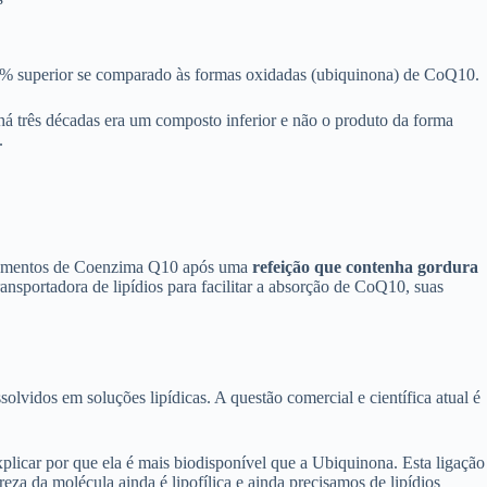
00% superior se comparado às formas oxidadas (ubiquinona) de CoQ10.
á três décadas era um composto inferior e não o produto da forma
.
uplementos de Coenzima Q10 após uma
refeição que contenha gordura
ansportadora de lipídios para facilitar a absorção de CoQ10, suas
lvidos em soluções lipídicas. A questão comercial e científica atual é
licar por que ela é mais biodisponível que a Ubiquinona. Esta ligação
za da molécula ainda é lipofílica e ainda precisamos de lipídios