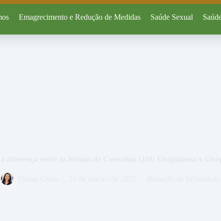
mos
Emagrecimento e Redução de Medidas
Saúde Sexual
Saúde
 a diferença entre as formas de Coenzima Q10: Ubiquinona x Ubiq
Vivian Costa
21 de janeiro de 2022
Redução da Inflamação