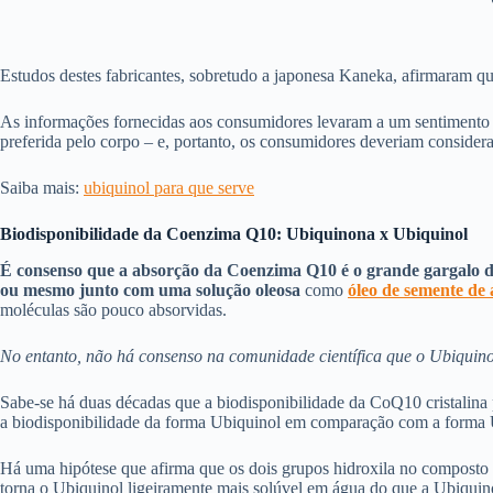
Estudos destes fabricantes, sobretudo a japonesa Kaneka, afirmaram q
As informações fornecidas aos consumidores levaram a um sentimento 
preferida pelo corpo – e, portanto, os consumidores deveriam consider
Saiba mais:
ubi
quinol para que serve
Biodisponibilidade da Coenzima Q10: Ubiquinona x Ubiquinol
É consenso que a absorção da Coenzima Q10 é o grande gargalo
ou mesmo junto com uma solução oleosa
como
óleo de semente de
moléculas são pouco absorvidas.
No entanto, não há consenso na comunidade científica que o Ubiquin
Sabe-se há duas décadas que a biodisponibilidade da CoQ10 cristalina 
a biodisponibilidade da forma Ubiquinol em comparação com a form
Há uma hipótese que afirma que os dois grupos hidroxila no composto U
torna o Ubiquinol ligeiramente mais solúvel em água do que a Ubiquino