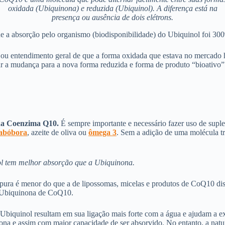
oxidada (Ubiquinona) e reduzida (Ubiquinol). A diferença está na
presença ou ausência de dois elétrons.
ue a absorção pelo organismo (biodisponibilidade) do Ubiquinol foi 3
ou entendimento geral de que a forma oxidada que estava no mercado h
ar a mudança para a nova forma reduzida e forma de produto “bioativo”
 da Coenzima Q10.
É sempre importante e necessário fazer uso de s
 abóbora
, azeite de oliva ou
ômega 3
. Sem a adição de uma molécula tr
ol tem melhor absorção que a Ubiquinona.
pura é menor do que a de lipossomas, micelas e produtos de CoQ10 disso
a Ubiquinona de CoQ10.
biquinol resultam em sua ligação mais forte com a água e ajudam a exp
na e assim com maior capacidade de ser absorvido. No entanto, a nature