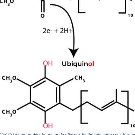
CoQ10 é uma molécula que pode alternar facilmente entre suas forma