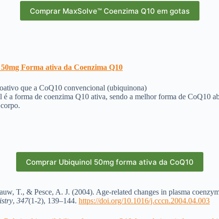
Comprar MaxSolve™ Coenzima Q10 em gotas
 50mg Forma ativa da Coenzima Q10
ioativo que a CoQ10 convencional (ubiquinona)
l é a forma de coenzima Q10 ativa, sendo a melhor forma de CoQ10 a
 corpo.
Comprar Ubiquinol 50mg forma ativa da CoQ10
Grauw, T., & Pesce, A. J. (2004). Age-related changes in plasma coenzy
istry
,
347
(1-2), 139–144.
https://doi.org/10.1016/j.cccn.2004.04.003