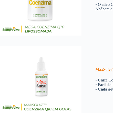
• O ativo 
Abóbora e 
MaxSolve
• Única Co
• Fácil de 
• Cada go