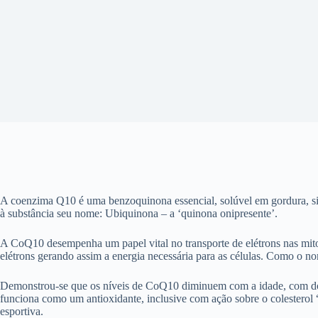
A coenzima Q10 é uma benzoquinona essencial, solúvel em gordura, sin
à substância seu nome: Ubiquinona – a ‘quinona onipresente’.
A CoQ10 desempenha um papel vital no transporte de elétrons nas mitoc
elétrons gerando assim a energia necessária para as células. Como o n
Demonstrou-se que os níveis de CoQ10 diminuem com a idade, com doe
funciona como um antioxidante, inclusive com ação sobre o colestero
esportiva.