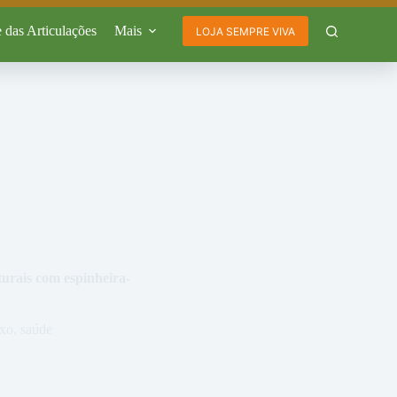
 das Articulações
Mais
LOJA SEMPRE VIVA
turais com espinheira-
uxo
,
saúde