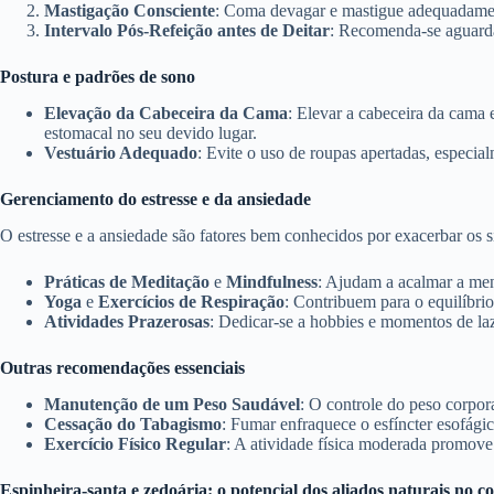
Mastigação Consciente
: Coma devagar e mastigue adequadamente
Intervalo Pós-Refeição antes de Deitar
: Recomenda-se aguardar
Postura e padrões de sono
Elevação da Cabeceira da Cama
: Elevar a cabeceira da cama 
estomacal no seu devido lugar.
Vestuário Adequado
: Evite o uso de roupas apertadas, especia
Gerenciamento do estresse e da ansiedade
O estresse e a ansiedade são fatores bem conhecidos por exacerbar os 
Práticas de Meditação
e
Mindfulness
: Ajudam a acalmar a men
Yoga
e
Exercícios de Respiração
: Contribuem para o equilíbri
Atividades Prazerosas
: Dedicar-se a hobbies e momentos de laze
Outras recomendações essenciais
Manutenção de um Peso Saudável
: O controle do peso corpora
Cessação do Tabagismo
: Fumar enfraquece o esfíncter esofágic
Exercício Físico Regular
: A atividade física moderada promove 
Espinheira-santa e zedoária: o potencial dos aliados naturais no co