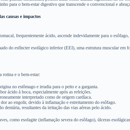
minho para o bem-estar digestivo que transcende o convencional e abraça
as causas e impactos
omacal, frequentemente ácido, ascende indevidamente para o esôfago, 
ado do esfíncter esofágico inferior (EEI), uma estrutura muscular em f
 rotina e o bem-estar:
igina no estômago e irradia para o peito e a garganta.
bor ácido à boca, especialmente após as refeições.
rroneamente interpretado como de origem cardíaca.
dor ao engolir, devido à inflamação e estreitamento do esôfago.
ão dentária, resultantes da irritação das vias aéreas pelo ácido.
ves, como esofagite (inflamação severa do esôfago), úlceras esofágicas