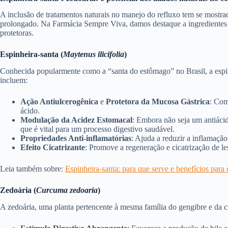
A inclusão de tratamentos naturais no manejo do refluxo tem se mostra
prolongado. Na Farmácia Sempre Viva, damos destaque a ingredientes q
protetoras.
Espinheira-santa (
Maytenus ilicifolia
)
Conhecida popularmente como a “santa do estômago” no Brasil, a espinh
incluem:
Ação Antiulcerogênica
e
Protetora da Mucosa Gástrica
: Com
ácido.
Modulação da Acidez Estomacal
: Embora não seja um antiácid
que é vital para um processo digestivo saudável.
Propriedades Anti-inflamatórias
: Ajuda a reduzir a inflamação
Efeito Cicatrizante
: Promove a regeneração e cicatrização de l
Leia também sobre:
Espinheira-santa: para que serve e benefícios para 
Zedoária (
Curcuma zedoaria
)
A zedoária, uma planta pertencente à mesma família do gengibre e da cú