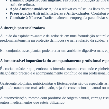
Estímulo Digestivo Abrangente
: Favorece a produção de bile e
sofre de refluxo.
Ação Antiespasmódica
: Ajuda a relaxar os músculos lisos do tr
Propriedades Anti-inflamatórias
e
Antioxidantes
: Contribui 
Combate à Náusea
: Tradicionalmente empregada para aliviar s
A sinergia potencializadora
A união da espinheira-santa e da zedoária em uma formulação natural 
predominantemente na proteção da mucosa e na regulação da acidez, a 
Em conjunto, essas plantas podem criar um ambiente digestivo mais equ
A incontestável importância do acompanhamento profissional espe
É crucial enfatizar que, embora as fórmulas naturais contendo espinhe
diagnóstico preciso e o acompanhamento contínuo de um profissional d
Gastroenterologistas, nutricionistas e fitoterapeutas são os especialist
plano de tratamento mais adequado, seja ele convencional, natural ou
A automedicação, mesmo com produtos de origem natural, carrega riscos
outros medicamentos que esteja utilizando.