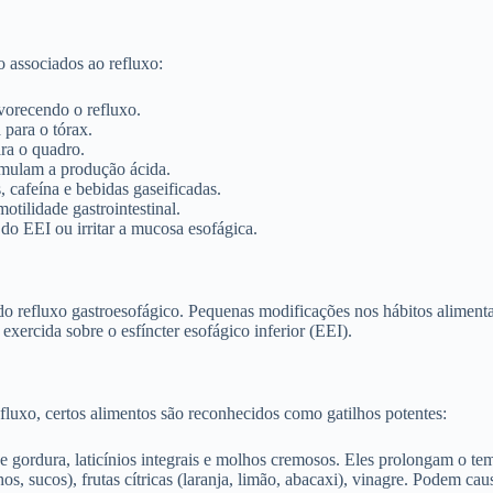
 associados ao refluxo:
vorecendo o refluxo.
para o tórax.
ara o quadro.
imulam a produção ácida.
, cafeína e bebidas gaseificadas.
otilidade gastrointestinal.
do EEI ou irritar a mucosa esofágica.
 refluxo gastroesofágico. Pequenas modificações nos hábitos alimenta
 exercida sobre o esfíncter esofágico inferior (EEI).
uxo, certos alimentos são reconhecidos como gatilhos potentes:
r de gordura, laticínios integrais e molhos cremosos. Eles prolongam o t
s, sucos), frutas cítricas (laranja, limão, abacaxi), vinagre. Podem caus