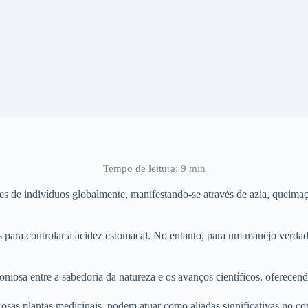
es de indivíduos globalmente, manifestando-se através de azia, queima
 para controlar a acidez estomacal. No entanto, para um manejo verdad
osa entre a sabedoria da natureza e os avanços científicos, oferece
sas plantas medicinais, podem atuar como aliadas significativas no co