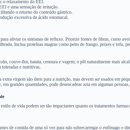
ir o relaxamento do EEI.
EI e uma sensação de irritação.
ilitando o retorno do conteúdo gástrico.
rodução excessiva de ácido estomacal.
ra aliviar os sintomas de refluxo. Priorize fontes de fibras, como aveia,
brada. Inclua proteínas magras como peito de frango, peixes e tofu, pr
colis, couve-flor, batata, cenoura e vagem; o pH naturalmente mais alca
oleradas e nutritivas.
a extra virgem são úteis para a nutrição, mas devem ser usados em peq
, em grandes quantidades, pode desencadear azia em algumas pessoas, 
nte
o estilo de vida podem ser tão impactantes quanto os tratamentos farmac
umes de comida de uma só vez para não sobrecarregar o estômago e dim