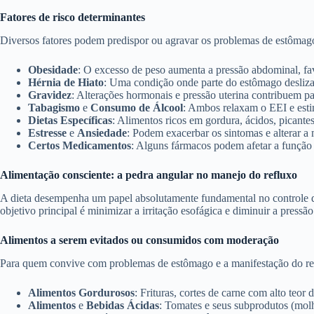
Fatores de risco determinantes
Diversos fatores podem predispor ou agravar os problemas de estômago
Obesidade
: O excesso de peso aumenta a pressão abdominal, fa
Hérnia de Hiato
: Uma condição onde parte do estômago desliza 
Gravidez
: Alterações hormonais e pressão uterina contribuem p
Tabagismo
e
Consumo de Álcool
: Ambos relaxam o EEI e est
Dietas Específicas
: Alimentos ricos em gordura, ácidos, picantes
Estresse
e
Ansiedade
: Podem exacerbar os sintomas e alterar a m
Certos Medicamentos
: Alguns fármacos podem afetar a função 
Alimentação consciente: a pedra angular no manejo do refluxo
A dieta desempenha um papel absolutamente fundamental no controle do
objetivo principal é minimizar a irritação esofágica e diminuir a pressão
Alimentos a serem evitados ou consumidos com moderação
Para quem convive com problemas de estômago e a manifestação do refl
Alimentos Gordurosos
: Frituras, cortes de carne com alto teo
Alimentos
e
Bebidas Ácidas
: Tomates e seus subprodutos (molho