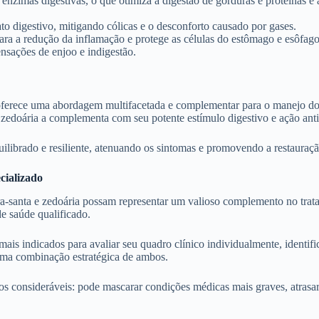
 enzimas digestivas, o que otimiza a digestão de gorduras e proteínas e
ato digestivo, mitigando cólicas e o desconforto causado por gases.
para a redução da inflamação e protege as células do estômago e esôfago
ensações de enjoo e indigestão.
oferece uma abordagem multifacetada e complementar para o manejo do 
zedoária a complementa com seu potente estímulo digestivo e ação anti
ilibrado e resiliente, atenuando os sintomas e promovendo a restauraç
cializado
ira-santa e zedoária possam representar um valioso complemento no trat
e saúde qualificado.
as mais indicados para avaliar seu quadro clínico individualmente, identi
 uma combinação estratégica de ambos.
 consideráveis: pode mascarar condições médicas mais graves, atrasar 