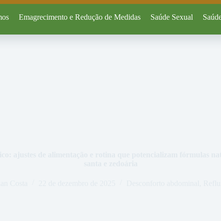
mos
Emagrecimento e Redução de Medidas
Saúde Sexual
Saúde
co: ajustes de alimentação e rotina que potencializam fórmulas na
santa e zedoária
ian Costa
22 de dezembro de 2025
Desconforto abdominal
,
Refl