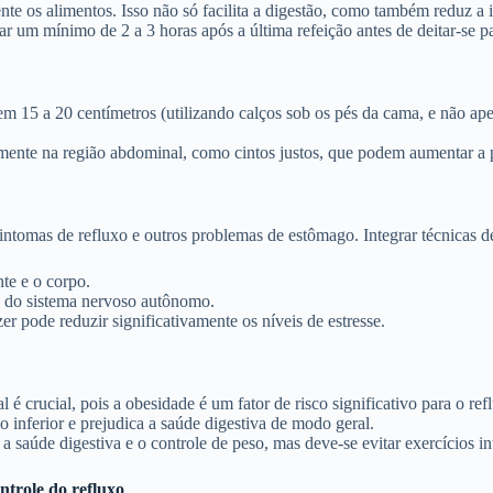
 os alimentos. Isso não só facilita a digestão, como também reduz a i
 um mínimo de 2 a 3 horas após a última refeição antes de deitar-se p
em 15 a 20 centímetros (utilizando calços sob os pés da cama, e não ape
lmente na região abdominal, como cintos justos, que podem aumentar a p
sintomas de refluxo e outros problemas de estômago. Integrar técnicas 
te e o corpo.
o do sistema nervoso autônomo.
r pode reduzir significativamente os níveis de estresse.
l é crucial, pois a obesidade é um fator de risco significativo para o ref
o inferior e prejudica a saúde digestiva de modo geral.
a saúde digestiva e o controle de peso, mas deve-se evitar exercícios in
ntrole do refluxo