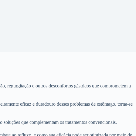
ção, regurgitação e outros desconfortos gástricos que comprometem a
eiramente eficaz e duradouro desses problemas de estômago, torna-se
ndo soluções que complementam os tratamentos convencionais.
mbate ao refluxo, e como sua eficácia pode ser otimizada por meio de