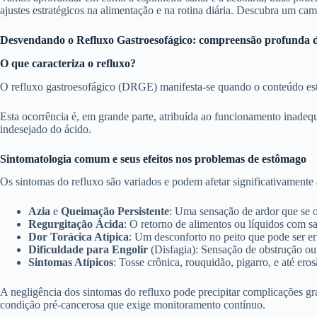
ajustes estratégicos na alimentação e na rotina diária. Descubra um ca
Desvendando o Refluxo Gastroesofágico: compreensão profunda d
O que caracteriza o refluxo?
O refluxo gastroesofágico (DRGE) manifesta-se quando o conteúdo est
Esta ocorrência é, em grande parte, atribuída ao funcionamento inadequ
indesejado do ácido.
Sintomatologia comum e seus efeitos nos problemas de estômago
Os sintomas do refluxo são variados e podem afetar significativamente a
Azia
e
Queimação Persistente
: Uma sensação de ardor que se or
Regurgitação Ácida
: O retorno de alimentos ou líquidos com sa
Dor Torácica Atípica
: Um desconforto no peito que pode ser e
Dificuldade para Engolir
(Disfagia): Sensação de obstrução ou 
Sintomas Atípicos
: Tosse crônica, rouquidão, pigarro, e até eros
A negligência dos sintomas do refluxo pode precipitar complicações gra
condição pré-cancerosa que exige monitoramento contínuo.