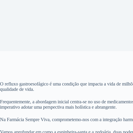
O refluxo gastroesofágico é uma condição que impacta a vida de milhõ
qualidade de vida.
Frequentemente, a abordagem inicial centra-se no uso de medicamentos
imperativo adotar uma perspectiva mais holística e abrangente.
Na Farmácia Sempre Viva, comprometemo-nos com a integração harmoni
Vamos aprofundar em como a espinheira-santa e a zedoária, duas podero