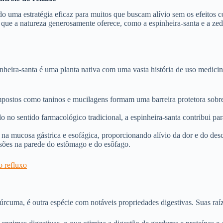
do uma estratégia eficaz para muitos que buscam alívio sem os efeitos 
ue a natureza generosamente oferece, como a espinheira-santa e a zed
eira-santa é uma planta nativa com uma vasta história de uso medicina
postos como taninos e mucilagens formam uma barreira protetora sobre 
o no sentido farmacológico tradicional, a espinheira-santa contribui pa
 na mucosa gástrica e esofágica, proporcionando alívio da dor e do des
esões na parede do estômago e do esôfago.
o refluxo
rcuma, é outra espécie com notáveis propriedades digestivas. Suas raíze