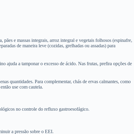
 pães e massas integrais, arroz integral e vegetais folhosos (espinafre,
eparadas de maneira leve (cozidas, grelhadas ou assadas) para
lino ajuda a tamponar o excesso de ácido. Nas frutas, prefira opções de
uenas quantidades. Para complementar, chás de ervas calmantes, como
então use com cautela.
ológicos no controle do refluxo gastroesofágico.
inuir a pressão sobre o EEI.