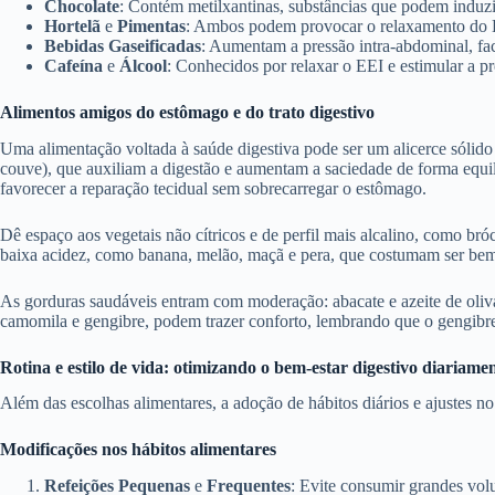
Chocolate
: Contém metilxantinas, substâncias que podem induz
Hortelã
e
Pimentas
: Ambos podem provocar o relaxamento do E
Bebidas Gaseificadas
: Aumentam a pressão intra-abdominal, fac
Cafeína
e
Álcool
: Conhecidos por relaxar o EEI e estimular a p
Alimentos amigos do estômago e do trato digestivo
Uma alimentação voltada à saúde digestiva pode ser um alicerce sólido pa
couve), que auxiliam a digestão e aumentam a saciedade de forma equili
favorecer a reparação tecidual sem sobrecarregar o estômago.
Dê espaço aos vegetais não cítricos e de perfil mais alcalino, como bró
baixa acidez, como banana, melão, maçã e pera, que costumam ser bem t
As gorduras saudáveis entram com moderação: abacate e azeite de oliv
camomila e gengibre, podem trazer conforto, lembrando que o gengibre
Rotina e estilo de vida: otimizando o bem-estar digestivo diariame
Além das escolhas alimentares, a adoção de hábitos diários e ajustes n
Modificações nos hábitos alimentares
Refeições Pequenas
e
Frequentes
: Evite consumir grandes vol