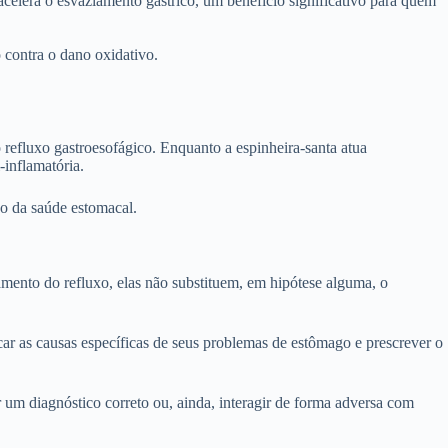
 acelera o esvaziamento gástrico, um benefício significativo para quem
 contra o dano oxidativo.
refluxo gastroesofágico. Enquanto a espinheira-santa atua
-inflamatória.
ão da saúde estomacal.
amento do refluxo, elas não substituem, em hipótese alguma, o
ficar as causas específicas de seus problemas de estômago e prescrever o
um diagnóstico correto ou, ainda, interagir de forma adversa com