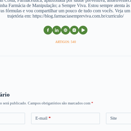
an Costa, Farmacêutica, apaixonada por saúde preventiva, antienvelhec
nha Farmácia de Manipulação; a Sempre Viva. Estou sempre atenta às
as fórmulas e vou compartilhar um pouco de tudo com vocês. Veja u
trajetória em: https://blog.farmaciasempreviva.com.br/curriculo/
ARTIGOS: 540
ário
o será publicado.
Campos obrigatórios são marcados com
*
E-mail
*
Site