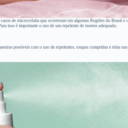
casos de microcefalia que ocorreram em algumas Regiões do Brasil e o 
ara isso é importante o uso de um repelente de insetos adequado.
maneiras possíveis com o uso de repelentes, roupas compridas e telas n