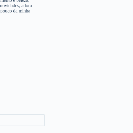
imento e beleza,
 novidades, adoro
m pouco da minha