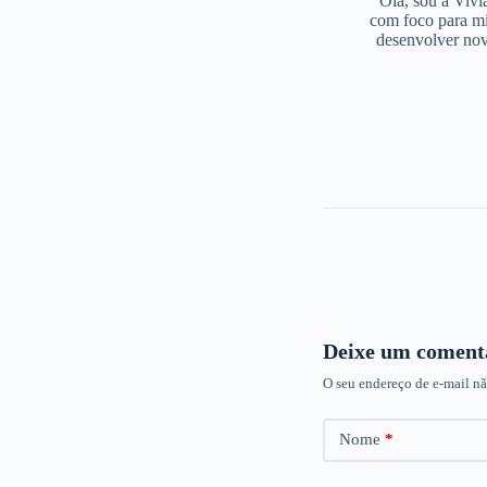
Olá, sou a Vivi
com foco para mi
desenvolver nov
Deixe um coment
O seu endereço de e-mail nã
Nome
*