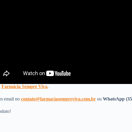
a
Farmácia Sempre Viva
.
um email no
contato@farmaciasempreviva.com.br
ou
WhatsApp (35
oduto!