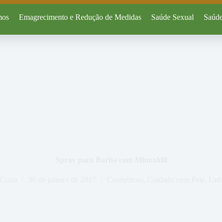
mos
Emagrecimento e Redução de Medidas
Saúde Sexual
Saúde
Spray para Barba com Minoxidil
 Costa
30 de janeiro de 2017
Cosméticos
,
Cuidado com Pele, Unh