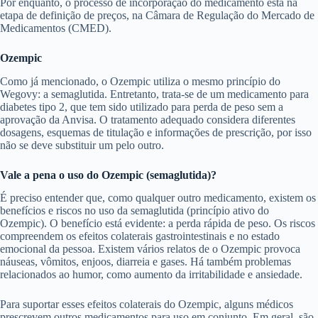
Por enquanto, o processo de incorporação do medicamento está na
etapa de definição de preços, na Câmara de Regulação do Mercado de
Medicamentos (CMED).
Ozempic
Como já mencionado, o Ozempic utiliza o mesmo princípio do
Wegovy: a semaglutida. Entretanto, trata-se de um medicamento para
diabetes tipo 2, que tem sido utilizado para perda de peso sem a
aprovação da Anvisa. O tratamento adequado considera diferentes
dosagens, esquemas de titulação e informações de prescrição, por isso
não se deve substituir um pelo outro.
Vale a pena o uso do Ozempic (semaglutida)?
É preciso entender que, como qualquer outro medicamento, existem os
benefícios e riscos no uso da semaglutida (princípio ativo do
Ozempic). O benefício está evidente: a perda rápida de peso. Os riscos
compreendem os efeitos colaterais gastrointestinais e no estado
emocional da pessoa. Existem vários relatos de o Ozempic provoca
náuseas, vômitos, enjoos, diarreia e gases. Há também problemas
relacionados ao humor, como aumento da irritabilidade e ansiedade.
Para suportar esses efeitos colaterais do Ozempic, alguns médicos
prescrevem outros medicamentos para uso em conjunto. Em geral, são