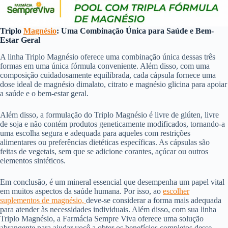
Triplo
Magnésio
: Uma Combinação Única para Saúde e Bem-
Estar Geral
A linha Triplo Magnésio oferece uma combinação única dessas três
formas em uma única fórmula conveniente. Além disso, com uma
composição cuidadosamente equilibrada, cada cápsula fornece uma
dose ideal de magnésio dimalato, citrato e magnésio glicina para apoiar
a saúde e o bem-estar geral.
Além disso, a formulação do Triplo Magnésio é livre de glúten, livre
de soja e não contém produtos geneticamente modificados, tornando-a
uma escolha segura e adequada para aqueles com restrições
alimentares ou preferências dietéticas específicas. As cápsulas são
feitas de vegetais, sem que se adicione corantes, açúcar ou outros
elementos sintéticos.
Em conclusão, é um mineral essencial que desempenha um papel vital
em muitos aspectos da saúde humana. Por isso, ao
escolher
suplementos de magnésio,
deve-se considerar a forma mais adequada
para atender às necessidades individuais. Além disso, com sua linha
Triplo Magnésio, a Farmácia Sempre Viva oferece uma solução
abrangente para ajudar você a obter os benefícios completos desse