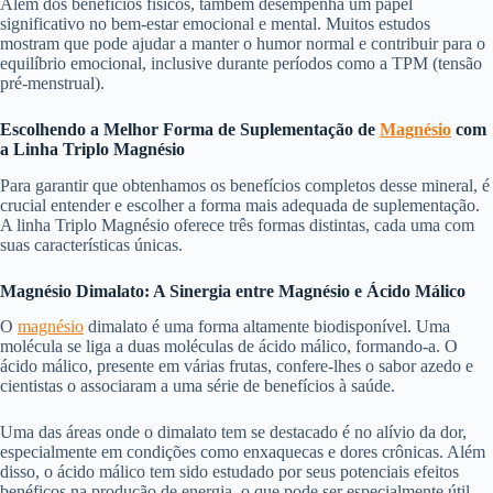
Além dos benefícios físicos, também desempenha um papel
significativo no bem-estar emocional e mental. Muitos estudos
mostram que pode ajudar a manter o humor normal e contribuir para o
equilíbrio emocional, inclusive durante períodos como a TPM (tensão
pré-menstrual).
Escolhendo a Melhor Forma de Suplementação de
Magnésio
com
a Linha Triplo Magnésio
Para garantir que obtenhamos os benefícios completos desse mineral, é
crucial entender e escolher a forma mais adequada de suplementação.
A linha Triplo Magnésio oferece três formas distintas, cada uma com
suas características únicas.
Magnésio Dimalato: A Sinergia entre Magnésio e Ácido Málico
O
magnésio
dimalato é uma forma altamente biodisponível. Uma
molécula se liga a duas moléculas de ácido málico, formando-a. O
ácido málico, presente em várias frutas, confere-lhes o sabor azedo e
cientistas o associaram a uma série de benefícios à saúde.
Uma das áreas onde o dimalato tem se destacado é no alívio da dor,
especialmente em condições como enxaquecas e dores crônicas. Além
disso, o ácido málico tem sido estudado por seus potenciais efeitos
benéficos na produção de energia, o que pode ser especialmente útil