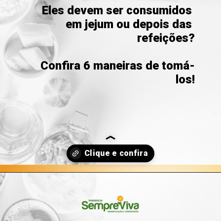
Eles devem ser consumidos 
em jejum ou depois das 
refeições?

Confira 6 maneiras de tomá-
los!
Opening
https://blog.farmaciasempreviva.com.br/melhor-forma-tomar-probioticos