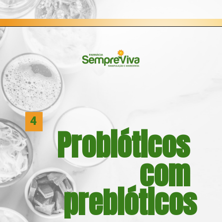
Opening
https://blog.farmaciasempreviva.com.br/melhor-forma-tomar-probioticos/
4
Probióticos 
com 
prebióticos