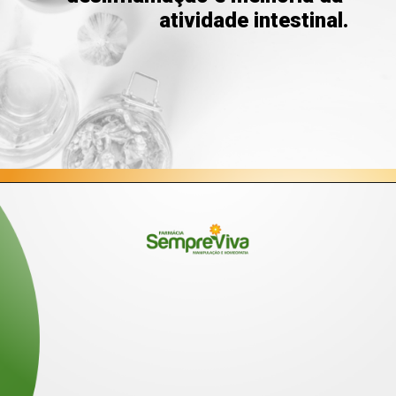
atividade intestinal.
Opening
https://blog.farmaciasempreviva.com.br/melhor-forma-tomar-probioticos/