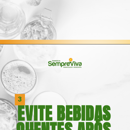
Opening
https://blog.farmaciasempreviva.com.br/melhor-forma-tomar-probioticos/
3
EVITE BEBIDAS 