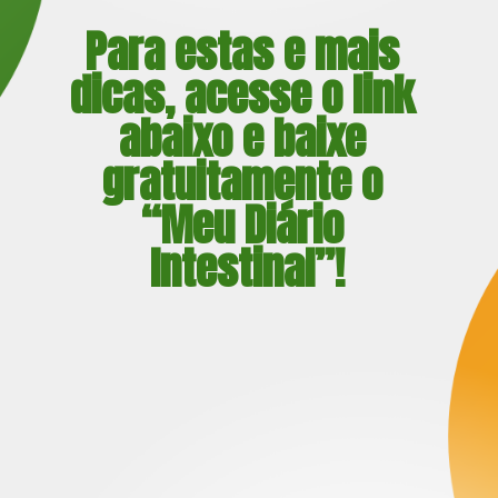
Para estas e mais 
dicas, acesse o link 
abaixo e baixe 
gratuitamente o 
“Meu Diário 
Intestinal”!