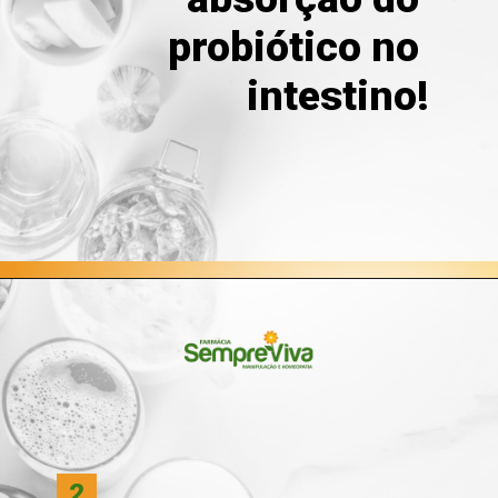
probiótico no 
intestino!
Opening
https://blog.farmaciasempreviva.com.br/melhor-forma-tomar-probioticos/
2