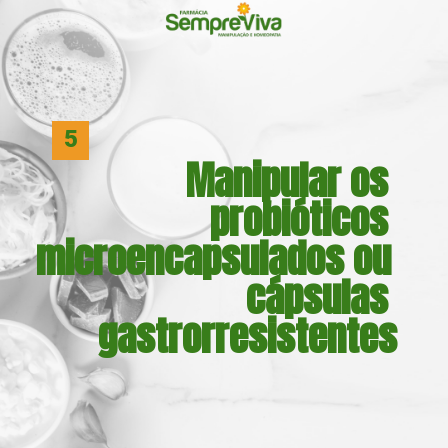
5
Manipular os 
probióticos 
microencapsulados ou 
cápsulas 
gastrorresistentes