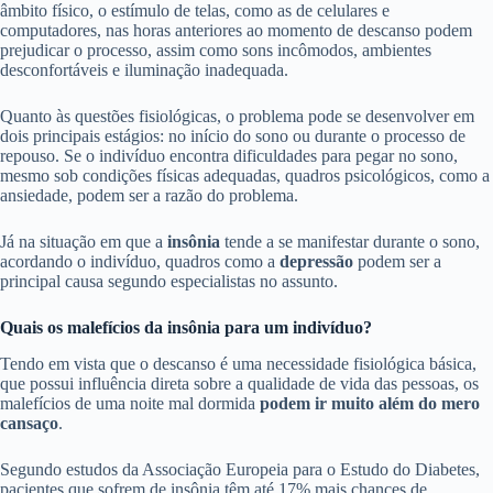
âmbito físico, o estímulo de telas, como as de celulares e
computadores, nas horas anteriores ao momento de descanso podem
prejudicar o processo, assim como sons incômodos, ambientes
desconfortáveis e iluminação inadequada.
Quanto às questões fisiológicas, o problema pode se desenvolver em
dois principais estágios: no início do sono ou durante o processo de
repouso. Se o indivíduo encontra dificuldades para pegar no sono,
mesmo sob condições físicas adequadas, quadros psicológicos, como a
ansiedade, podem ser a razão do problema.
Já na situação em que a
insônia
tende a se manifestar durante o sono,
acordando o indivíduo, quadros como a
depressão
podem ser a
principal causa segundo especialistas no assunto.
Quais os malefícios da insônia para um indivíduo?
Tendo em vista que o descanso é uma necessidade fisiológica básica,
que possui influência direta sobre a qualidade de vida das pessoas, os
malefícios de uma noite mal dormida
podem ir muito além do mero
cansaço
.
Segundo estudos da Associação Europeia para o Estudo do Diabetes,
pacientes que sofrem de insônia têm até 17% mais chances de