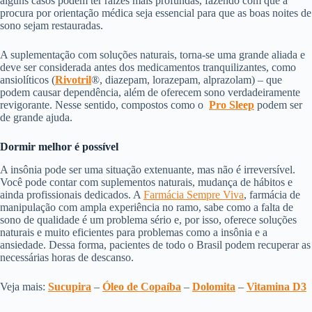
alguns casos podem ter raízes mais profundas, fazendo com que a
procura por orientação médica seja essencial para que as boas noites de
sono sejam restauradas.
A suplementação com soluções naturais, torna-se uma grande aliada e
deve ser considerada antes dos medicamentos tranquilizantes, como
ansiolíticos (
Rivotril
®, diazepam, lorazepam, alprazolam) – que
podem causar dependência, além de oferecem sono verdadeiramente
revigorante. Nesse sentido, compostos como o
Pro Sleep
podem ser
de grande ajuda.
Dormir melhor é possível
A insônia pode ser uma situação extenuante, mas não é irreversível.
Você pode contar com suplementos naturais, mudança de hábitos e
ainda profissionais dedicados. A
Farmácia Sempre Viva
, farmácia de
manipulação com ampla experiência no ramo, sabe como a falta de
sono de qualidade é um problema sério e, por isso, oferece soluções
naturais e muito eficientes para problemas como a insônia e a
ansiedade. Dessa forma, pacientes de todo o Brasil podem recuperar as
necessárias horas de descanso.
Veja mais: ​
Sucupira
​ – ​
Óleo de Copaíba
​ – ​
Dolomita
​ – ​
Vitamina D3