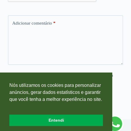
Adicionar comentário
*
Salvar meus dados neste navegador para a próxima vez que eu
comentar.
Nós utilizamos os cookies para personalizar
anúncios, gerar dados estatísticos e garantir
Publicar comentário
que você tenha a melhor experiência no site.
Entendi
Copyright © 2026 Blog Farmácia Sempre Viva - Desenvolvido por
Agência Dkode