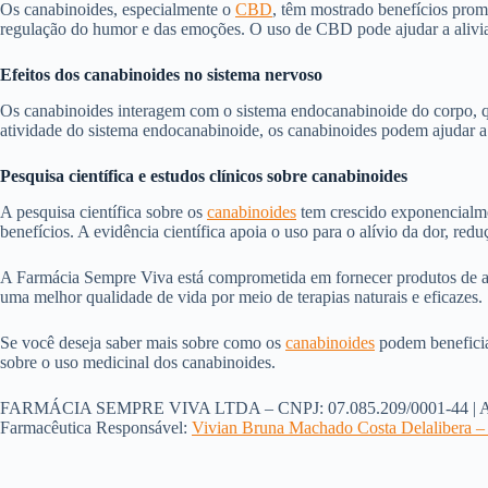
Os canabinoides, especialmente o
CBD
, têm mostrado benefícios prom
regulação do humor e das emoções. O uso de CBD pode ajudar a aliviar
Efeitos dos canabinoides no sistema nervoso
Os canabinoides interagem com o sistema endocanabinoide do corpo, que
atividade do sistema endocanabinoide, os canabinoides podem ajudar a 
Pesquisa científica e estudos clínicos sobre canabinoides
A pesquisa científica sobre os
canabinoides
tem crescido exponencialmen
benefícios. A evidência científica apoia o uso para o alívio da dor, re
A Farmácia Sempre Viva está comprometida em fornecer produtos de alta 
uma melhor qualidade de vida por meio de terapias naturais e eficazes.
Se você deseja saber mais sobre como os
canabinoides
podem beneficia
sobre o uso medicinal dos canabinoides.
FARMÁCIA SEMPRE VIVA LTDA – CNPJ: 07.085.209/0001-44 | AFE n
Farmacêutica Responsável:
Vivian Bruna Machado Costa Delalibera