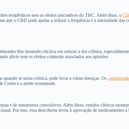
tos terapêuticos sem os efeitos psicoativos do THC. Além disso, o
CB
icam que o CBD pode ajudar a reduzir a frequência e a intensidade das 
anabinoides têm mostrado eficácia em reduzir a dor crônica, especialment
ndo alívio sem os efeitos colaterais associados aos opioides.
as quando se torna crônica, pode levar a várias doenças. Os
canabinoid
e Crohn e a artrite reumatoide.
ia e de transtornos convulsivos. Além disso, estudos clínicos mostra
cional. Por isso, essa descoberta levou à aprovação de medicamentos à