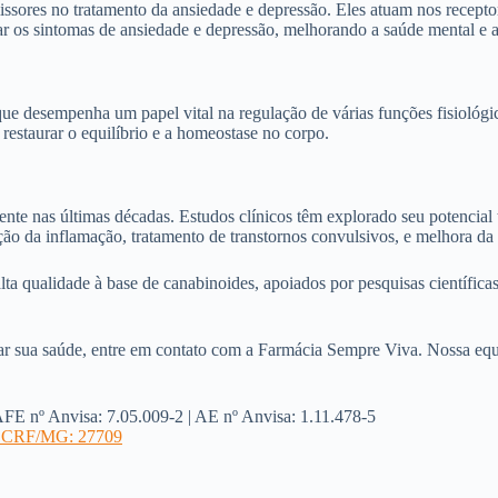
issores no tratamento da ansiedade e depressão. Eles atuam nos recept
 os sintomas de ansiedade e depressão, melhorando a saúde mental e a 
 desempenha um papel vital na regulação de várias funções fisiológica
restaurar o equilíbrio e a homeostase no corpo.
te nas últimas décadas. Estudos clínicos têm explorado seu potencial 
dução da inflamação, tratamento de transtornos convulsivos, e melhora da
qualidade à base de canabinoides, apoiados por pesquisas científicas e
r sua saúde, entre em contato com a Farmácia Sempre Viva. Nossa equip
º Anvisa: 7.05.009-2 | AE nº Anvisa: 1.11.478-5
 – CRF/MG: 27709