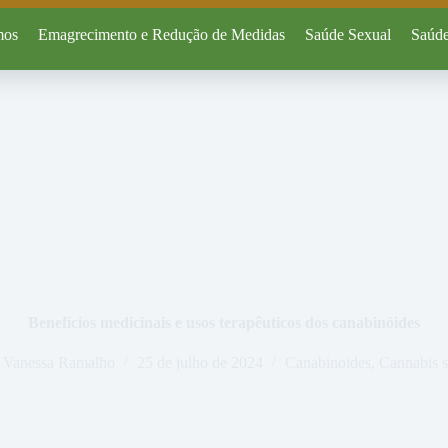
mos
Emagrecimento e Redução de Medidas
Saúde Sexual
Saúde
Benefícios medicinais e usos terapêuticos dos canabinóides
Vanessa Ramalho
25 de julho de 2024
Canabinoides
,
Cannabis s