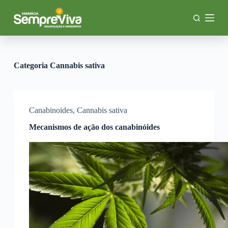
P
u
l
a
r
p
a
Categoria
Cannabis sativa
r
a
o
c
o
Canabinoides
,
Cannabis sativa
n
Mecanismos de ação dos canabinóides
t
e
ú
d
o