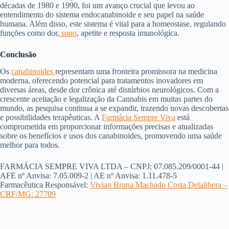
décadas de 1980 e 1990, foi um avanço crucial que levou ao
entendimento do sistema endocanabinoide e seu papel na saúde
humana. Além disso, este sistema é vital para a homeostase, regulando
funções como dor,
sono
, apetite e resposta imunológica.
Conclusão
Os
canabinoides
representam uma fronteira promissora na medicina
moderna, oferecendo potencial para tratamentos inovadores em
diversas áreas, desde dor crônica até distúrbios neurológicos. Com a
crescente aceitação e legalização da Cannabis em muitas partes do
mundo, as pesquisa continua a se expandir, trazendo novas descobertas
e possibilidades terapêuticas. A
Farmácia Sempre Viva
está
comprometida em proporcionar informações precisas e atualizadas
sobre os benefícios e usos dos canabinoides, promovendo uma saúde
melhor para todos.
FARMÁCIA SEMPRE VIVA LTDA – CNPJ: 07.085.209/0001-44 |
AFE nº Anvisa: 7.05.009-2 | AE nº Anvisa: 1.11.478-5
Farmacêutica Responsável:
Vivian Bruna Machado Costa Delalibera –
CRF/MG: 27709