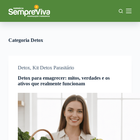
P
u
l
a
r
p
a
Categoria
Detox
r
a
o
c
o
Detox
,
Kit Detox Parasitário
n
Detox para emagrecer: mitos, verdades e os
t
ativos que realmente funcionam
e
ú
d
o