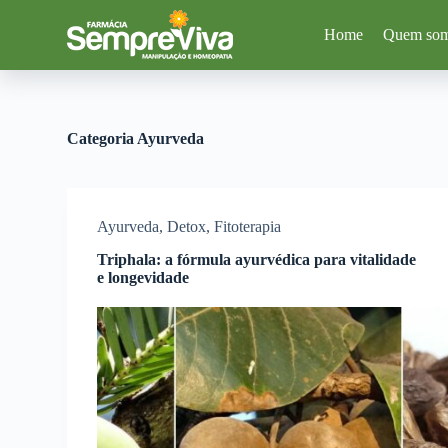
P
Home
Quem so
u
l
a
r
p
a
Categoria
Ayurveda
r
a
o
c
o
Ayurveda
,
Detox
,
Fitoterapia
n
t
Triphala: a fórmula ayurvédica para vitalidade
e
e longevidade
ú
d
o