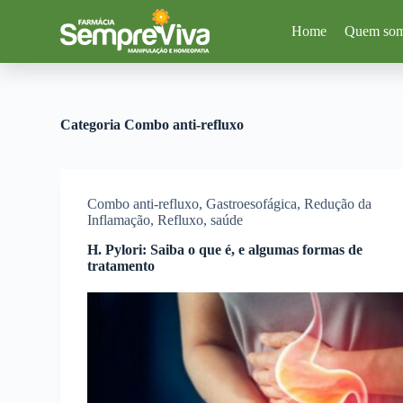
P
Home
Quem so
u
l
a
r
p
a
Categoria
Combo anti-refluxo
r
a
o
c
o
Combo anti-refluxo
,
Gastroesofágica
,
Redução da
n
Inflamação
,
Refluxo
,
saúde
t
e
H. Pylori: Saiba o que é, e algumas formas de
ú
tratamento
d
o