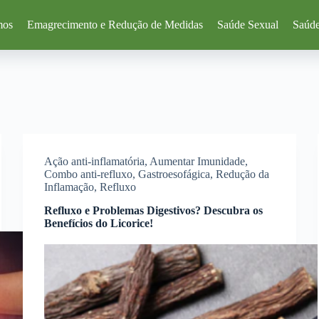
mos
Emagrecimento e Redução de Medidas
Saúde Sexual
Saúde
Ação anti-inflamatória
,
Aumentar Imunidade
,
Combo anti-refluxo
,
Gastroesofágica
,
Redução da
Inflamação
,
Refluxo
Refluxo e Problemas Digestivos? Descubra os
Benefícios do Licorice!