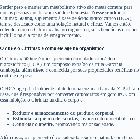
Perder peso e manter um metabolismo ativo são metas comuns para
muitas pessoas que buscam saúde e bem-estar.
Nesse sentido
, o
Citrimax 500mg, suplemento à base de ácido hidroxicítrico (HCA),
tem se destacado como uma solução natural e eficaz. Vamos então,
entender como o Citrimax atua no organismo, seus benefícios e como
incluí-lo na sua rotina de emagrecimento.
O que é o Citrimax e como ele age no organismo?
O Citrimax 500mg é um suplemento formulado com ácido
hidroxicítrico (HCA), um composto extraído da fruta Garcinia
cambogia,
além disso
, é conhecida por suas propriedades benéficas no
controle de peso.
O HCA age principalmente inibindo uma enzima chamada ATP-citrato
liase, que é responsável por converter carboidratos em gordura. Com
essa inibição, o Citrimax auxilia o corpo a:
Reduzir o armazenamento de gordura corporal
.
Estimular a queima de calorias
, favorecendo o metabolismo.
Controlar o apetite
, promovendo maior saciedade.
Além disso, o suplemento é considerado seguro e natural, com baixa