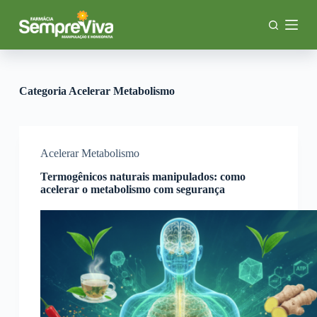
P
u
l
a
r
p
a
Categoria
Acelerar Metabolismo
r
a
o
c
o
Acelerar Metabolismo
n
Termogênicos naturais manipulados: como
t
acelerar o metabolismo com segurança
e
ú
d
o