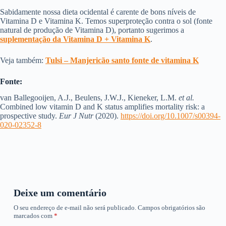
Sabidamente nossa dieta ocidental é carente de bons níveis de
Vitamina D e Vitamina K. Temos superproteção contra o sol (fonte
natural de produção de Vitamina D), portanto sugerimos a
suplementação da Vitamina D + Vitamina K
.
Veja também:
Tulsi – Manjericão santo fonte de vitamina K
Fonte:
van Ballegooijen, A.J., Beulens, J.W.J., Kieneker, L.M.
et al.
Combined low vitamin D and K status amplifies mortality risk: a
prospective study.
Eur J Nutr
(2020).
https://doi.org/10.1007/s00394-
020-02352-8
Deixe um comentário
O seu endereço de e-mail não será publicado.
Campos obrigatórios são
marcados com
*