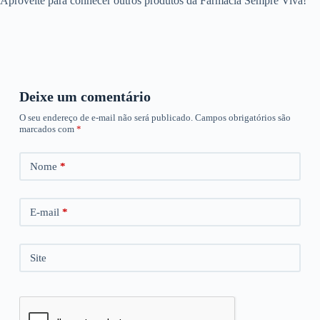
Aproveite para conhecer outros produtos da Farmácia Sempre Viva!
Deixe um comentário
O seu endereço de e-mail não será publicado.
Campos obrigatórios são
marcados com
*
Nome
*
E-mail
*
Site