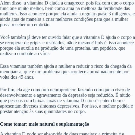
Além disso, a vitamina D ajuda a emagrecer, pois faz com que o corpo
funcione muito melhor, bem como atua na melhora da fertilidade das
mulheres. Isso acontece porque ela ajuda a regular quase 3 mil genes, e
ainda atua de maneira a criar melhores condições para que a mulher
possa receber um embrião.
Você também já deve ter ouvido falar que a vitamina D ajuda o corpo a
se recuperar de gripes e resfriados, não é mesmo? Pois é, isso acontece
porque ela auxilia na produção de uma proteína, um peptídeo, que
realiza o combate ao vírus.
Essa vitamina também ajuda a mulher a reduzir o risco da chegada da
menopausa, que é um problema que acontece aproximadamente por
volta dos 45 anos.
Por fim, ela age como um neuroprotetor, fazendo com que o risco de
desenvolvimento e agravamento da depressão seja reduzido. É nítido
que pessoas com baixas taxas de vitamina D não se sentem bem e
apresentam diversos sintomas depressivos. Por isso, a melhor pedida é
prestar atenção às suas quantidades no corpo.
Como tomar: meio natural e suplementação
A vitamina D pode ser absorvida de duas maneiras: a primeira é a