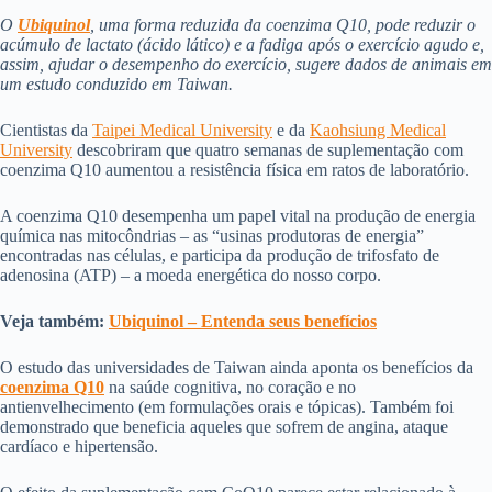
O
Ubiquinol
, uma forma reduzida da coenzima Q10, pode reduzir o
acúmulo de lactato (ácido lático) e a fadiga após o exercício agudo e,
assim, ajudar o desempenho do exercício, sugere dados de animais em
um estudo conduzido em Taiwan.
Cientistas da
Taipei Medical University
e da
Kaohsiung Medical
University
descobriram que quatro semanas de suplementação com
coenzima Q10 aumentou a resistência física em ratos de laboratório.
A coenzima Q10 desempenha um papel vital na produção de energia
química nas mitocôndrias – as “usinas produtoras de energia”
encontradas nas células, e participa da produção de trifosfato de
adenosina (ATP) – a moeda energética do nosso corpo.
Veja também:
Ubiquinol – Entenda seus benefícios
O estudo das universidades de Taiwan ainda aponta os benefícios da
coenzima Q10
na saúde cognitiva, no coração e no
antienvelhecimento (em formulações orais e tópicas). Também foi
demonstrado que beneficia aqueles que sofrem de angina, ataque
cardíaco e hipertensão.