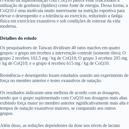
O efeito da suplementação com CoQ10 parece estar relacionado à
utilização de gorduras (lipídios) como fonte de energia. Dessa forma, a
CoQ10 é uma molécula muito interessante na nutrição esportiva para
elevar o desempenho e a tolerância ao exercício, reduzindo a fadiga
física em exercícios exaustivos e sob condições de estresse da vida
moderna.
Detalhes do estudo
Os pesquisadores de Taiwan dividiram 40 ratos machos em quatro
grupos: o grupo um recebeu a intervenção controle (somente óleo); O
grupo 2 recebeu 102,5 mg / kg de CoQ10; O grupo 3 recebeu 205 mg
/ kg de CoQ10; e o grupo 4 recebeu 615 mg / kg de CoQ10.
Resistência e desempenho foram estudados usando um experimento de
força no membro anterior e testes exaustivos de natação.
Os resultados indicaram uma melhora de acordo com as dosagens,
sendo que o grupo suplementado com CoQ10 nas dosagens mais altas
exibindo força maior no membro anterior significativamente mais alta e
tempos de natação exaustivos maiores, se comparado aos outros
grupos.
Além disso, as reduções dependentes da dose nos níveis de lactato