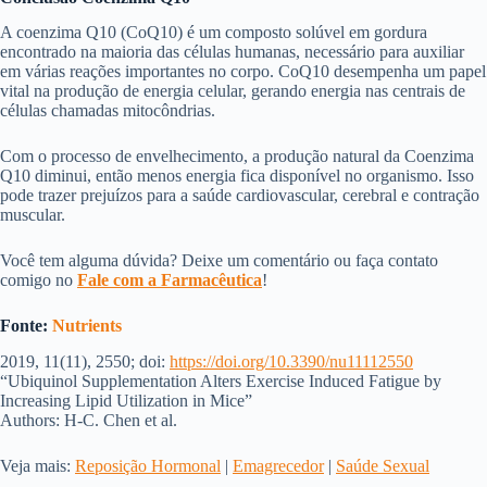
A coenzima Q10 (CoQ10) é um composto solúvel em gordura
encontrado na maioria das células humanas, necessário para auxiliar
em várias reações importantes no corpo. CoQ10 desempenha um papel
vital na produção de energia celular, gerando energia nas centrais de
células chamadas mitocôndrias.
Com o processo de envelhecimento, a produção natural da Coenzima
Q10 diminui, então menos energia fica disponível no organismo. Isso
pode trazer prejuízos para a saúde cardiovascular, cerebral e contração
muscular.
Você tem alguma dúvida? Deixe um comentário ou faça contato
comigo no
Fale com a Farmacêutica
!
Fonte:
Nutrients​
2019, 11(11), 2550; doi:
https://doi.org/10.3390/nu11112550​​
“Ubiquinol Supplementation Alters Exercise Induced Fatigue by
Increasing Lipid Utilization in Mice”​
Authors: H-C. Chen et al.
Veja mais: ​
Reposição Hormonal
​ | ​
Emagrecedor
​ |
​Saúde Sexual