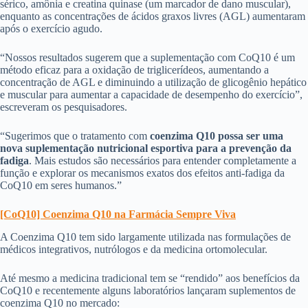
sérico, amônia e creatina quinase (um marcador de dano muscular),
enquanto as concentrações de ácidos graxos livres (AGL) aumentaram
após o exercício agudo.
“Nossos resultados sugerem que a suplementação com CoQ10 é um
método eficaz para a oxidação de triglicerídeos, aumentando a
concentração de AGL e diminuindo a utilização de glicogênio hepático
e muscular para aumentar a capacidade de desempenho do exercício”,
escreveram os pesquisadores.
“Sugerimos que o tratamento com
coenzima Q10 possa ser uma
nova suplementação nutricional esportiva para a prevenção da
fadiga
. Mais estudos são necessários para entender completamente a
função e explorar os mecanismos exatos dos efeitos anti-fadiga da
CoQ10 em seres humanos.”
[CoQ10] Coenzima Q10 na Farmácia Sempre Viva
A Coenzima Q10 tem sido largamente utilizada nas formulações de
médicos integrativos, nutrólogos e da medicina ortomolecular.
Até mesmo a medicina tradicional tem se “rendido” aos benefícios da
CoQ10 e recentemente alguns laboratórios lançaram suplementos de
coenzima Q10 no mercado: