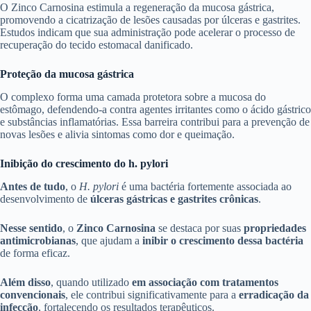
O Zinco Carnosina estimula a regeneração da mucosa gástrica,
promovendo a cicatrização de lesões causadas por úlceras e gastrites.
Estudos indicam que sua administração pode acelerar o processo de
recuperação do tecido estomacal danificado.
Proteção da mucosa gástrica
O complexo forma uma camada protetora sobre a mucosa do
estômago, defendendo-a contra agentes irritantes como o ácido gástrico
e substâncias inflamatórias. Essa barreira contribui para a prevenção de
novas lesões e alivia sintomas como dor e queimação.
Inibição do crescimento do h. pylori
Antes de tudo
, o
H. pylori
é uma bactéria fortemente associada ao
desenvolvimento de
úlceras gástricas e gastrites crônicas
.
Nesse sentido
, o
Zinco Carnosina
se destaca por suas
propriedades
antimicrobianas
, que ajudam a
inibir o crescimento dessa bactéria
de forma eficaz.
Além disso
, quando utilizado
em associação com tratamentos
convencionais
, ele contribui significativamente para a
erradicação da
infecção
, fortalecendo os resultados terapêuticos.