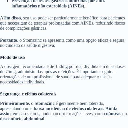
Prevenção de lesões gástricas induzidas por anti-
inflamatórios não esteroidais (AINEs)
.
Além disso
, seu uso pode ser particularmente benéfico para pacientes
que necessitam de terapias prolongadas com AINEs, reduzindo riscos
de complicações gástricas.
Portanto
, o Stomazinc se apresenta como uma opção eficaz e segura
no cuidado da saúde digestiva.
Modo de uso
A dosagem recomendada é de 150mg por dia, dividida em duas doses
de 75mg, administradas após as refeições. É importante seguir as
orientações de um profissional de saúde para adequar o uso às
necessidades individuais.
Segurança e efeitos colaterais
Primeiramente
, o
Stomazinc
é geralmente bem tolerado,
apresentando uma
baixa incidência de efeitos colaterais
.
Ainda
assim
, em casos raros, podem ocorrer reações leves, como
náuseas
ou
desconforto abdominal
.