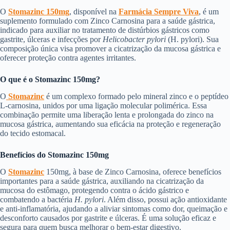
O
Stomazinc 150mg
, disponível na
Farmácia Sempre Viva
, é um
suplemento formulado com Zinco Carnosina para a saúde gástrica,
indicado para auxiliar no tratamento de distúrbios gástricos como
gastrite, úlceras e infecções por
Helicobacter pylori
(H. pylori). Sua
composição única visa promover a cicatrização da mucosa gástrica e
oferecer proteção contra agentes irritantes.
O que é o Stomazinc 150mg?
O
Stomazin
c
é um complexo formado pelo mineral zinco e o peptídeo
L-carnosina, unidos por uma ligação molecular polimérica. Essa
combinação permite uma liberação lenta e prolongada do zinco na
mucosa gástrica, aumentando sua eficácia na proteção e regeneração
do tecido estomacal.
Benefícios do Stomazinc 150mg
O
Stomazinc
150mg, à base de Zinco Carnosina, oferece benefícios
importantes para a saúde gástrica, auxiliando na cicatrização da
mucosa do estômago, protegendo contra o ácido gástrico e
combatendo a bactéria
H. pylori
. Além disso, possui ação antioxidante
e anti-inflamatória, ajudando a aliviar sintomas como dor, queimação e
desconforto causados por gastrite e úlceras. É uma solução eficaz e
segura para quem busca melhorar o bem-estar digestivo.