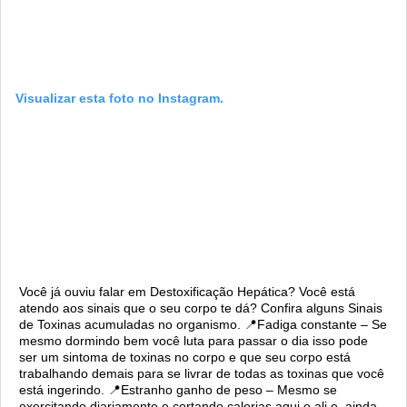
Visualizar esta foto no Instagram.
Você já ouviu falar em Destoxificação Hepática? Você está
atendo aos sinais que o seu corpo te dá? Confira alguns Sinais
de Toxinas acumuladas no organismo. 📍Fadiga constante – Se
mesmo dormindo bem você luta para passar o dia isso pode
ser um sintoma de toxinas no corpo e que seu corpo está
trabalhando demais para se livrar de todas as toxinas que você
está ingerindo. 📍Estranho ganho de peso – Mesmo se
exercitando diariamente e cortando calorias aqui e ali e, ainda