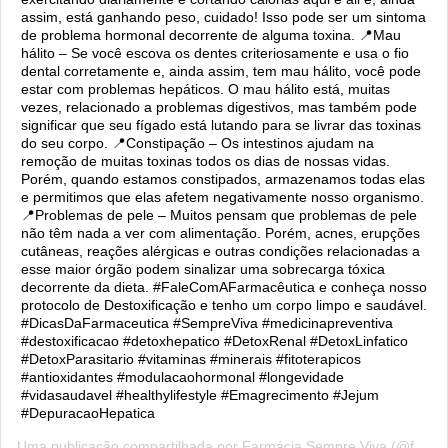
assim, está ganhando peso, cuidado! Isso pode ser um sintoma
de problema hormonal decorrente de alguma toxina. 📍Mau
hálito – Se você escova os dentes criteriosamente e usa o fio
dental corretamente e, ainda assim, tem mau hálito, você pode
estar com problemas hepáticos. O mau hálito está, muitas
vezes, relacionado a problemas digestivos, mas também pode
significar que seu fígado está lutando para se livrar das toxinas
do seu corpo. 📍Constipação – Os intestinos ajudam na
remoção de muitas toxinas todos os dias de nossas vidas.
Porém, quando estamos constipados, armazenamos todas elas
e permitimos que elas afetem negativamente nosso organismo.
📍Problemas de pele – Muitos pensam que problemas de pele
não têm nada a ver com alimentação. Porém, acnes, erupções
cutâneas, reações alérgicas e outras condições relacionadas a
esse maior órgão podem sinalizar uma sobrecarga tóxica
decorrente da dieta. #FaleComAFarmacêutica e conheça nosso
protocolo de Destoxificação e tenho um corpo limpo e saudável.
#DicasDaFarmaceutica #SempreViva #medicinapreventiva
#destoxificacao #detoxhepatico #DetoxRenal #DetoxLinfatico
#DetoxParasitario #vitaminas #minerais #fitoterapicos
#antioxidantes #modulacaohormonal #longevidade
#vidasaudavel #healthylifestyle #Emagrecimento #Jejum
#DepuracaoHepatica
Uma publicação compartilhada por
Farmácia Sempre Viva
(@farmaciasemprevivabr) em