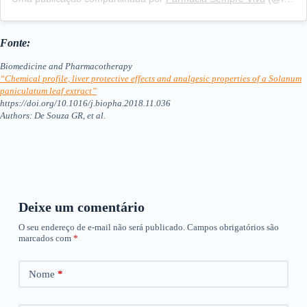
Fonte:
Biomedicine and Pharmacotherapy
“Chemical profile, liver protective effects and analgesic properties of a Solanum
paniculatum leaf extract”
https://doi.org/10.1016/j.biopha.2018.11.036
Authors: De Souza GR, et al.
Deixe um comentário
O seu endereço de e-mail não será publicado.
Campos obrigatórios são
marcados com
*
Nome
*