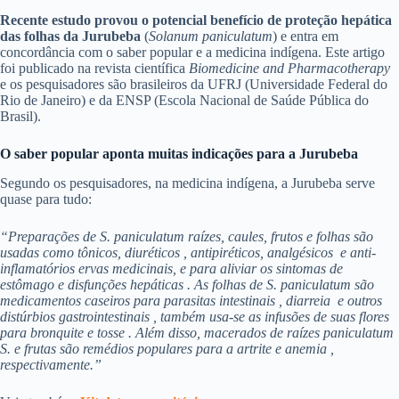
Recente estudo provou o potencial benefício de proteção hepática
das folhas da Jurubeba
(
Solanum paniculatum
) e entra em
concordância com o saber popular e a medicina indígena. Este artigo
foi publicado na revista científica
Biomedicine and Pharmacotherapy
e os pesquisadores são brasileiros da UFRJ (Universidade Federal do
Rio de Janeiro) e da ENSP (Escola Nacional de Saúde Pública do
Brasil).
O saber popular aponta muitas indicações para a Jurubeba
Segundo os pesquisadores, na medicina indígena, a Jurubeba serve
quase para tudo:
“Preparações de S. paniculatum raízes, caules, frutos e folhas são
usadas como tônicos, diuréticos , antipiréticos, analgésicos e anti-
inflamatórios ervas medicinais, e para aliviar os sintomas de
estômago e disfunções
hepáticas
. As folhas de S. paniculatum são
medicamentos caseiros para parasitas intestinais , diarreia e outros
distúrbios gastrointestinais , também usa-se as infusões de suas flores
para bronquite e tosse . Além disso, macerados de raízes paniculatum
S. e frutas são remédios populares para a artrite e anemia ,
respectivamente.”