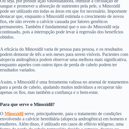
Ou seja, por possuir ação vasodilatadora, otimizar a circulação de
sangue e promover a absorção de nutrientes pela pele, o Minoxidil
pode ser utilizado em todas as áreas em que for necessário. Importante
destacar que, enquanto o Minoxidil estimula o crescimento de novos
fios, ele não reverte a calvície causada por fatores genéticos
permanentes. Também é fundamental que o uso do Minoxidil seja
continuado, pois a interrupção pode levar à regressão dos benefícios
obtidos.
A eficácia do Minoxidil varia de pessoa para pessoa, e os resultados
podem demorar de três a seis meses para serem visíveis. Pacientes com
alopecia androgênica podem observar uma melhora mais significativa,
enquanto aqueles com outros tipos de perda de cabelo podem ter
resultados variados.
Assim, o Minoxidil é uma ferramenta valiosa no arsenal de tratamentos
para a perda de cabelo, ajudando muitos indivíduos a recuperar não
apenas os fios, mas também a confiança e o bem-estar.
Para que serve o Minoxidil?
O
Minoxidil
serve, principalmente, para o tratamento de condições
envolvendo a calvície hereditária (alopecia androgênica) em homens e
mulheres. Além disso, é utilizado em casos de eflúvio telógeno, uma