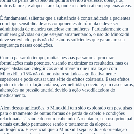
forma de perda de cabelo temporária devido a estresse, doença ou
outros fatores, e alopecia areata, onde o cabelo cai em pequenas áreas.
É fundamental salientar que a substância é contraindicada a pacientes
com hipersensibilidade aos componentes de fórmula e deve ser
administrada de maneira cautelosa em mulheres. Particularmente em
mulheres grávidas ou que estejam amamentando, o uso do Minoxidil
deve ser evitado, pois não há estudos suficientes que garantam sua
segurança nessas condições.
Com o passar do tempo, muitas pessoas passaram a procurar
formulações mais potentes, visando maximizar os resultados, mas os
especialistas são categóricos ao afirmarem que uma loção com
Minoxidil a 15% não demonstra resultados significativamente
superiores e pode causar uma série de efeitos colaterais. Esses efeitos
podem incluir irritação cutânea, vermelhidão, coceira e, em casos raros,
alterações na pressão arterial devido à ação vasodilatadora do
medicamento.
Além dessas aplicações, o Minoxidil tem sido explorado em pesquisas
para o tratamento de outras formas de perda de cabelo e condições
relacionadas à saúde do couro cabeludo. No entanto, seu uso principal
e mais estudado permanece sendo o tratamento da alopecia
androgênica. É essencial que o Minoxidil seja usado sob orientação